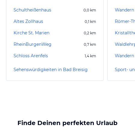
Schultheißenhaus
Wandern 
0,0
km
Altes Zollhaus
Römer-T
0,1
km
Kirche St. Marien
Kristallt
0,2
km
RheinBurgenWeg
Waldlehr
0,7
km
Schloss Arenfels
Wandern 
1,4
km
Sehenswürdigkeiten in Bad Breisig
Finde Deinen perfekten Urlaub