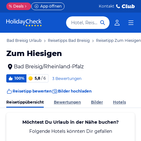
%
Deals
App öffnen
Kontakt
Hotel, Reiseziel
b
Bad Breisig Urlaub
Reisetipps Bad Breisig
Reisetipp Zum Hiesigen
Zum Hiesigen
Bad Breisig/Rheinland-Pfalz
100%
5,8
/ 6
3 Bewertungen
Reisetipp bewerten
Bilder hochladen
Reisetippübersicht
Bewertungen
Bilder
Hotels
Möchtest Du Urlaub in der Nähe buchen?
Folgende Hotels könnten Dir gefallen