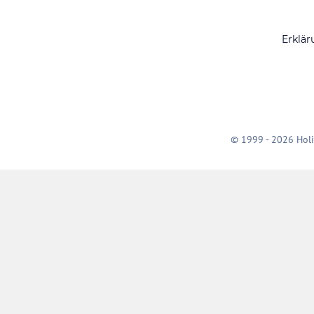
Erklär
© 1999 - 2026 Holi