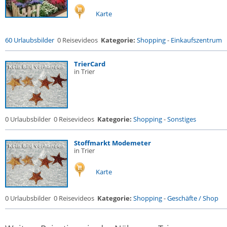
Karte
60 Urlaubsbilder
0 Reisevideos
Kategorie:
Shopping
-
Einkaufszentrum
TrierCard
in Trier
0 Urlaubsbilder
0 Reisevideos
Kategorie:
Shopping
-
Sonstiges
Stoffmarkt Modemeter
in Trier
Karte
0 Urlaubsbilder
0 Reisevideos
Kategorie:
Shopping
-
Geschäfte / Shop