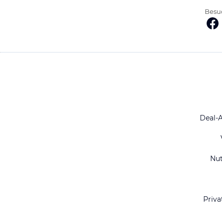
Besuc
Deal-
Nu
Priva