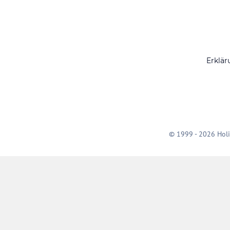
Erklär
© 1999 - 2026 Holi