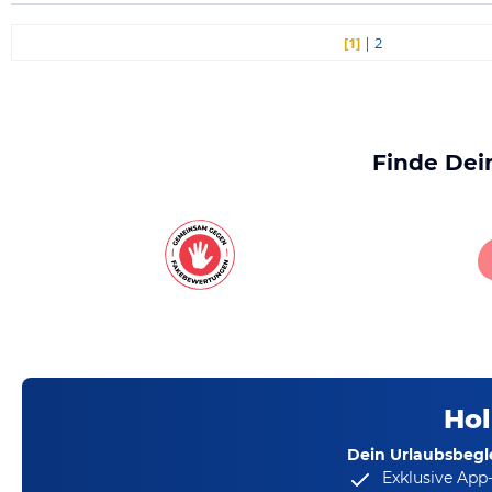
[1]
|
2
Finde Dei
Hol
Dein Urlaubsbegle
Exklusive App