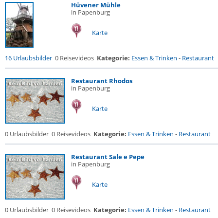
Hüvener Mühle
in Papenburg
Karte
16 Urlaubsbilder
0 Reisevideos
Kategorie:
Essen & Trinken
-
Restaurant
Restaurant Rhodos
in Papenburg
Karte
0 Urlaubsbilder
0 Reisevideos
Kategorie:
Essen & Trinken
-
Restaurant
Restaurant Sale e Pepe
in Papenburg
Karte
0 Urlaubsbilder
0 Reisevideos
Kategorie:
Essen & Trinken
-
Restaurant