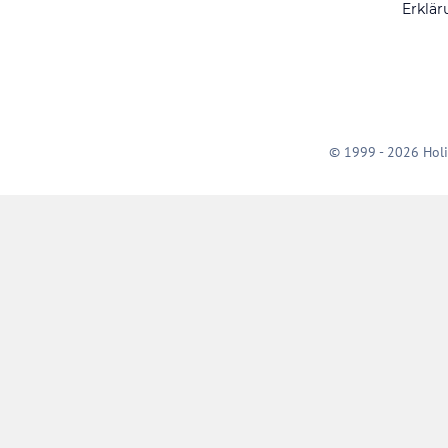
Erklär
© 1999 - 2026 Holi