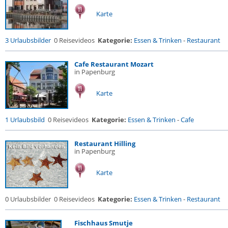
Karte
3 Urlaubsbilder
0 Reisevideos
Kategorie:
Essen & Trinken
-
Restaurant
Cafe Restaurant Mozart
in Papenburg
Karte
1 Urlaubsbild
0 Reisevideos
Kategorie:
Essen & Trinken
-
Cafe
Restaurant Hilling
in Papenburg
Karte
0 Urlaubsbilder
0 Reisevideos
Kategorie:
Essen & Trinken
-
Restaurant
Fischhaus Smutje