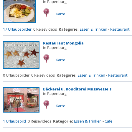
in Papenburg
Karte
17 Urlaubsbilder
0 Reisevideos
Kategorie:
Essen & Trinken
-
Restaurant
Restaurant Mongolia
in Papenburg
Karte
0 Urlaubsbilder
0 Reisevideos
Kategorie:
Essen & Trinken
-
Restaurant
Bäckerei u. Konditorei Musswessels
in Papenburg
Karte
1 Urlaubsbild
0 Reisevideos
Kategorie:
Essen & Trinken
-
Cafe