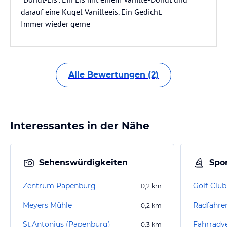
darauf eine Kugel Vanilleeis. Ein Gedicht.
Immer wieder gerne
Alle Bewertungen (2)
Interessantes in der Nähe
Sehenswürdigkeiten
Spor
Zentrum Papenburg
0,2
km
Meyers Mühle
Radfahre
0,2
km
St.Antonius (Papenburg)
Fahrradv
0,3
km