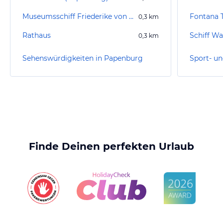
Museumsschiff Friederike von Papenburg
0,3
km
Rathaus
Schiff Wa
0,3
km
Sehenswürdigkeiten in Papenburg
Finde Deinen perfekten Urlaub