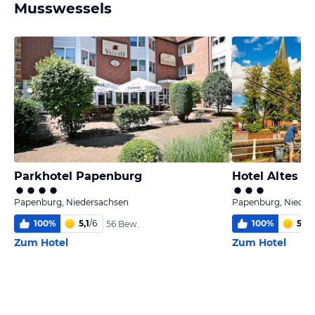
Musswessels
Parkhotel Papenburg
Hotel Altes G
Papenburg, Niedersachsen
Papenburg, Nieder
100
%
5,1
/
6
100
%
5,9
/
56 Bew.
Zum Hotel
Zum Hotel