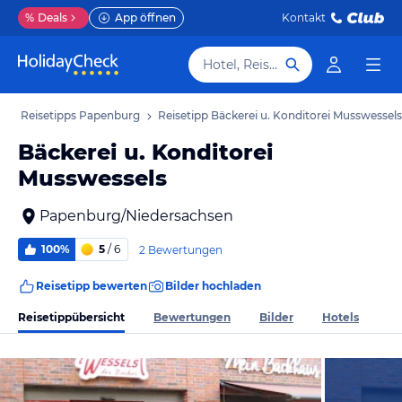
%
Deals
App öffnen
Kontakt
Hotel, Reiseziel
b
Reisetipps Papenburg
Reisetipp Bäckerei u. Konditorei Musswessels
Bäckerei u. Konditorei
Musswessels
Papenburg/Niedersachsen
100%
5
/ 6
2 Bewertungen
Reisetipp bewerten
Bilder hochladen
Reisetippübersicht
Bewertungen
Bilder
Hotels