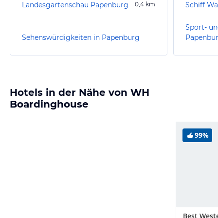
Landesgartenschau Papenburg
0,4
km
Schiff Wa
Sport- un
Sehenswürdigkeiten in Papenburg
Papenbu
Hotels in der Nähe von WH
Boardinghouse
99%