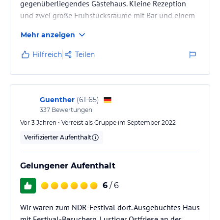
gegenüberliegendes Gästehaus. Kleine Rezeption
und zwei große Frühstücksräume mit Bar und einem
kleinen "Biergarten" vor dem Haus. Das kostenlose
Mehr anzeigen
WLAN funktioniert gut. Kostenfreie Parkplätze sind
am Haus genügend vorhanden. Es gibt zwei
Hilfreich
Teilen
abschließbare Fahrradschuppen mit Ladestationen, in
denen die Räder sogar versichert sind. Im
Treppenhaus irritiert das Nebeinander von
Zigarettenautomat und Wickelkommode(?!).
Guenther
(
61-65
)
337
Bewertungen
Vor 3 Jahren • Verreist als Gruppe im September 2022
Verifizierter Aufenthalt
Gelungener Aufenthalt
6
/ 6
Wir waren zum NDR-Festival dort. Ausgebuchtes Haus
mit Festival-Besuchern. Lustiger Ostfriese an der