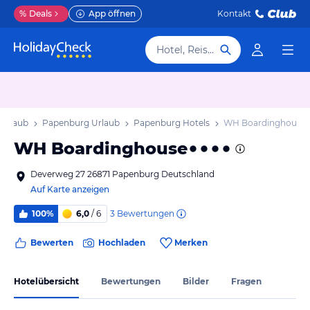
%
Deals
App öffnen
Kontakt
Hotel, Reiseziel
 Urlaub
Papenburg Urlaub
Papenburg Hotels
WH Boardinghouse
WH Boardinghouse
Deverweg 27 26871 Papenburg Deutschland
Auf Karte anzeigen
3
Bewertungen
100%
6,0
/ 6
Bewerten
Hochladen
Merken
Hotelübersicht
Bewertungen
Bilder
Fragen