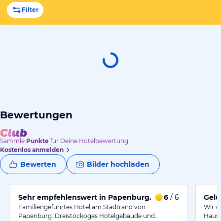
Filter
Bewertungen
Sammle
Punkte
für Deine Hotelbewertung.
Kostenlos anmelden
Bewerten
Bilder hochladen
Sehr empfehlenswert in Papenburg.
6
/ 6
Gelu
Familiengeführtes Hotel am Stadtrand von
Wir w
Papenburg. Dreistöckoges Hotelgebäude und…
Haus 