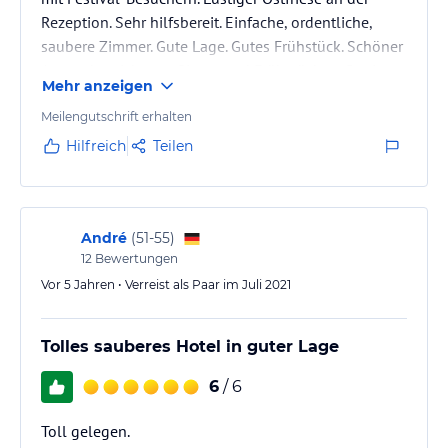
Rezeption. Sehr hilfsbereit. Einfache, ordentliche,
saubere Zimmer. Gute Lage. Gutes Frühstück. Schöner
Aussenbereich zum Sitzen und Frühstücken. Gratis
Mehr anzeigen
Parken. Alles bestens!
Meilengutschrift erhalten
Hilfreich
Teilen
André
(
51-55
)
12
Bewertungen
Vor 5 Jahren • Verreist als Paar im Juli 2021
Tolles sauberes Hotel in guter Lage
6
/ 6
Toll gelegen.