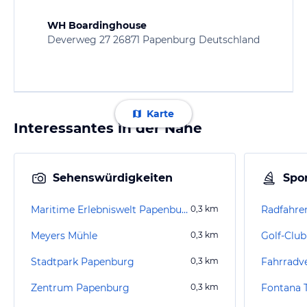
WH Boardinghouse
Deverweg 27 26871 Papenburg Deutschland
Karte
Interessantes in der Nähe
Sehenswürdigkeiten
Spor
Maritime Erlebniswelt Papenburg
0,3
km
Radfahre
Meyers Mühle
0,3
km
Stadtpark Papenburg
0,3
km
Fahrradv
Zentrum Papenburg
0,3
km