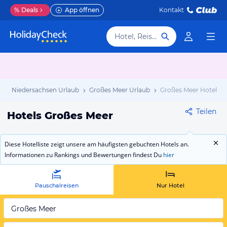
%
Deals
App öffnen
Kontakt
Hotel, Reiseziel
b
Niedersachsen Urlaub
Großes Meer Urlaub
Großes Meer Hotels
Teilen
Hotels Großes Meer
Diese Hotelliste zeigt unsere am häufigsten gebuchten Hotels an.
Informationen zu Rankings und Bewertungen findest Du
hier
Pauschalreisen
Nur Hotel
Großes Meer