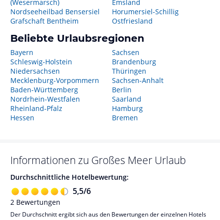
(Wesermarsch)
Emsland
Nordseeheilbad Bensersiel
Horumersiel-Schillig
Grafschaft Bentheim
Ostfriesland
Beliebte Urlaubsregionen
Bayern
Sachsen
Schleswig-Holstein
Brandenburg
Niedersachsen
Thüringen
Mecklenburg-Vorpommern
Sachsen-Anhalt
Baden-Württemberg
Berlin
Nordrhein-Westfalen
Saarland
Rheinland-Pfalz
Hamburg
Hessen
Bremen
Informationen zu
Großes Meer
Urlaub
Durchschnittliche Hotelbewertung:
5,5
/
6
2
Bewertungen
Der Durchschnitt ergibt sich aus den Bewertungen der einzelnen Hotels