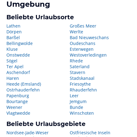
Umgebung
Beliebte Urlaubsorte
Lathen
Großes Meer
Dörpen
Werlte
Barßel
Bad Nieuweschans
Bellingwolde
Oudeschans
Kluse
Esterwegen
Onstwedde
Westoverledingen
Sögel
Rhede
Ter Apel
Saterland
Aschendorf
Stavern
Haren
Stadskanaal
Heede (Emsland)
Friesoythe
Ostrhauderfehn
Rhauderfehn
Papenburg
Leer
Bourtange
Jemgum
Weener
Bunde
Vlagtwedde
Winschoten
Beliebte Urlaubsgebiete
Nordsee-Jade-Weser
Ostfriesische Inseln