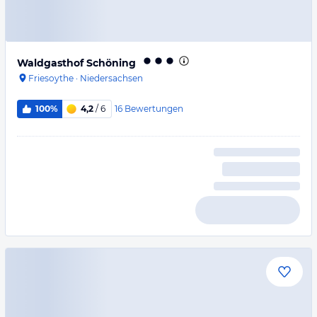
Waldgasthof Schöning
Friesoythe
·
Niedersachsen
16
Bewertungen
100%
4,2
/ 6