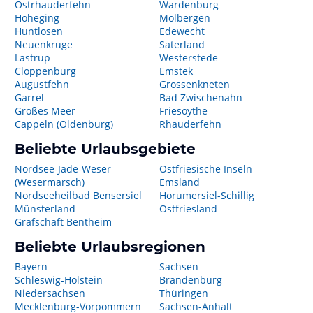
Ostrhauderfehn
Wardenburg
Hoheging
Molbergen
Huntlosen
Edewecht
Neuenkruge
Saterland
Lastrup
Westerstede
Cloppenburg
Emstek
Augustfehn
Grossenkneten
Garrel
Bad Zwischenahn
Großes Meer
Friesoythe
Cappeln (Oldenburg)
Rhauderfehn
Beliebte Urlaubsgebiete
Nordsee-Jade-Weser
Ostfriesische Inseln
(Wesermarsch)
Emsland
Nordseeheilbad Bensersiel
Horumersiel-Schillig
Münsterland
Ostfriesland
Grafschaft Bentheim
Beliebte Urlaubsregionen
Bayern
Sachsen
Schleswig-Holstein
Brandenburg
Niedersachsen
Thüringen
Mecklenburg-Vorpommern
Sachsen-Anhalt