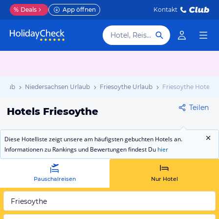
%
Deals
App öffnen
Kontakt
Hotel, Reiseziel
rlaub
Niedersachsen Urlaub
Friesoythe Urlaub
Friesoythe Hotels
Teilen
Hotels Friesoythe
Diese Hotelliste zeigt unsere am häufigsten gebuchten Hotels an.
Informationen zu Rankings und Bewertungen findest Du
hier
Pauschalreisen
Nur Hotel
Friesoythe