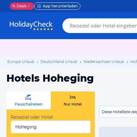
%
Deals
App herunterladen
Europa Urlaub
Deutschland Urlaub
Niedersachsen Urlaub
Hoh
Hotels Hoheging
Pauschalreisen
Nur Hotel
Diese Hotelliste z
Reiseziel oder Hotel
Hoheging