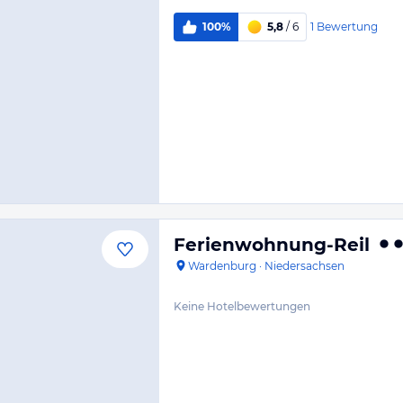
1
Bewertung
100%
5,8
/ 6
Ferienwohnung-Reil
Wardenburg
·
Niedersachsen
Keine Hotelbewertungen