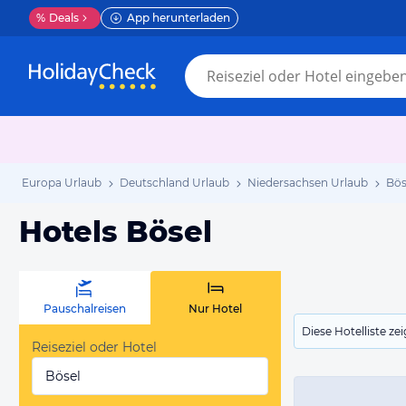
%
Deals
App herunterladen
Europa Urlaub
Deutschland Urlaub
Niedersachsen Urlaub
Bös
Hotels Bösel
Pauschalreisen
Nur Hotel
Diese Hotelliste z
Reiseziel oder Hotel
Bösel