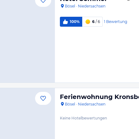
Bösel
·
Niedersachsen
1
Bewertung
100%
6
/ 6
Ferienwohnung Kronsb
Bösel
·
Niedersachsen
Keine Hotelbewertungen