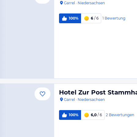
Garrel
·
Niedersachsen
1
Bewertung
100%
6
/ 6
Hotel Zur Post Stammh
Garrel
·
Niedersachsen
2
Bewertungen
100%
6,0
/ 6