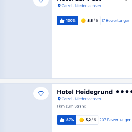
Garrel
·
Niedersachsen
17
Bewertungen
100%
5,8
/ 6
Hotel Heidegrund
Garrel
·
Niedersachsen
1 km
zum Strand
207
Bewertungen
87%
5,2
/ 6