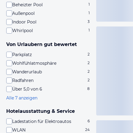
Beheizter Pool
1
Außenpool
1
Indoor Pool
3
Whirlpool
1
Von Urlaubern gut bewertet
Parkplatz
2
Wohlfühlatmosphäre
2
Wanderurlaub
2
Radfahren
2
Über 5,0 von 6
8
Alle 7 anzeigen
Hotelausstattung & Service
Ladestation für Elektroautos
6
WLAN
24