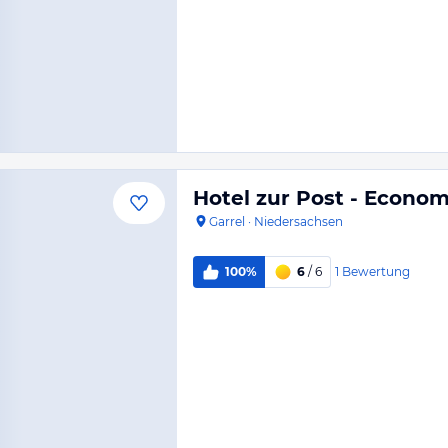
Hotel zur Post - Econ
Garrel
·
Niedersachsen
1
Bewertung
100%
6
/ 6