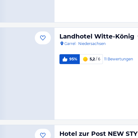
Landhotel Witte-König
Garrel
·
Niedersachsen
11
Bewertungen
95%
5,2
/ 6
Hotel zur Post NEW ST