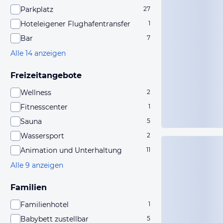
Parkplatz
27
Hoteleigener Flughafentransfer
1
Bar
7
Alle 14 anzeigen
Freizeitangebote
Wellness
2
Fitnesscenter
1
Sauna
5
Wassersport
2
Animation und Unterhaltung
11
Alle 9 anzeigen
Familien
Familienhotel
1
Babybett zustellbar
5