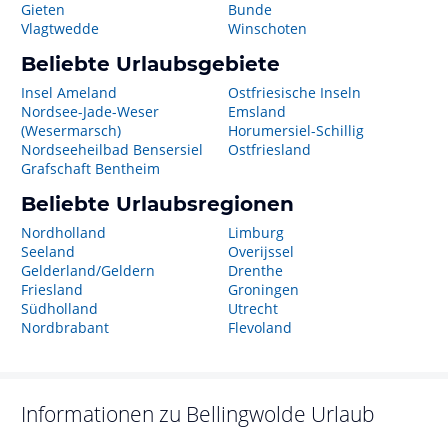
Gieten
Bunde
Vlagtwedde
Winschoten
Beliebte Urlaubsgebiete
Insel Ameland
Ostfriesische Inseln
Nordsee-Jade-Weser
Emsland
(Wesermarsch)
Horumersiel-Schillig
Nordseeheilbad Bensersiel
Ostfriesland
Grafschaft Bentheim
Beliebte Urlaubsregionen
Nordholland
Limburg
Seeland
Overijssel
Gelderland/Geldern
Drenthe
Friesland
Groningen
Südholland
Utrecht
Nordbrabant
Flevoland
Informationen zu
Bellingwolde
Urlaub