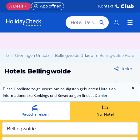
%
Deals
App öffnen
Kontakt
Hotel, Reiseziel
rlaub
Groningen Urlaub
Bellingwolde Urlaub
Bellingwolde Hotels
Teilen
Hotels Bellingwolde
Diese Hotelliste zeigt unsere am häufigsten gebuchten Hotels an.
Informationen zu Rankings und Bewertungen findest Du
hier
Pauschalreisen
Nur Hotel
Bellingwolde