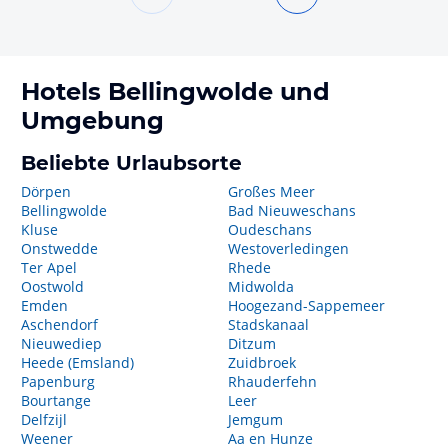
Hotels
Bellingwolde
und
Umgebung
Beliebte Urlaubsorte
Dörpen
Großes Meer
Bellingwolde
Bad Nieuweschans
Kluse
Oudeschans
Onstwedde
Westoverledingen
Ter Apel
Rhede
Oostwold
Midwolda
Emden
Hoogezand-Sappemeer
Aschendorf
Stadskanaal
Nieuwediep
Ditzum
Heede (Emsland)
Zuidbroek
Papenburg
Rhauderfehn
Bourtange
Leer
Delfzijl
Jemgum
Weener
Aa en Hunze