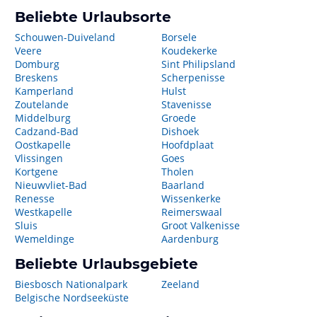
Beliebte Urlaubsorte
Schouwen-Duiveland
Borsele
Veere
Koudekerke
Domburg
Sint Philipsland
Breskens
Scherpenisse
Kamperland
Hulst
Zoutelande
Stavenisse
Middelburg
Groede
Cadzand-Bad
Dishoek
Oostkapelle
Hoofdplaat
Vlissingen
Goes
Kortgene
Tholen
Nieuwvliet-Bad
Baarland
Renesse
Wissenkerke
Westkapelle
Reimerswaal
Sluis
Groot Valkenisse
Wemeldinge
Aardenburg
Beliebte Urlaubsgebiete
Biesbosch Nationalpark
Zeeland
Belgische Nordseeküste