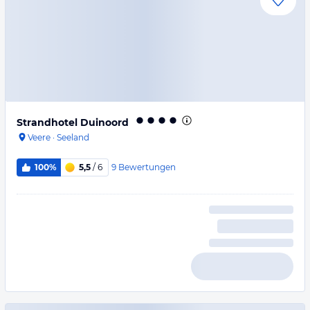
Strandhotel Duinoord
Veere
·
Seeland
9
Bewertungen
100%
5,5
/ 6