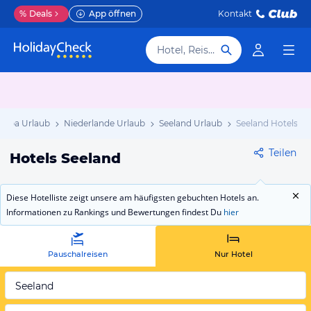
%
Deals
App öffnen
Kontakt
Hotel, Reiseziel
ropa Urlaub
Niederlande Urlaub
Seeland Urlaub
Seeland Hotels
Teilen
Hotels Seeland
Diese Hotelliste zeigt unsere am häufigsten gebuchten Hotels an.
Informationen zu Rankings und Bewertungen findest Du
hier
Pauschalreisen
Nur Hotel
Seeland