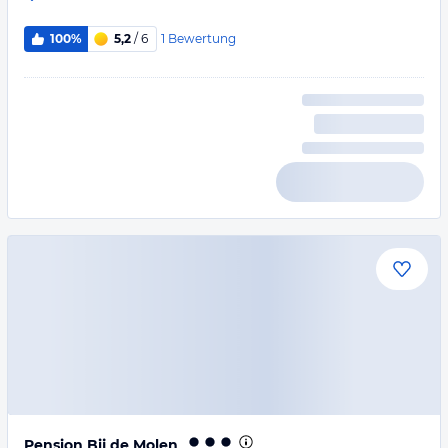
1
Bewertung
100%
5,2
/ 6
Pension Bij de Molen