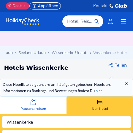
%
Deals
App öffnen
Kontakt
Hotel, Reiseziel
 Urlaub
Seeland Urlaub
Wissenkerke Urlaub
Wissenkerke Hotels
Teilen
Hotels Wissenkerke
Diese Hotelliste zeigt unsere am häufigsten gebuchten Hotels an.
Informationen zu Rankings und Bewertungen findest Du
hier
Pauschalreisen
Nur Hotel
Wissenkerke