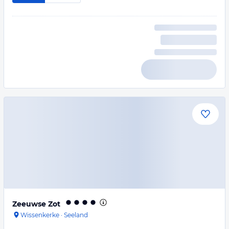
Zeeuwse Zot
Wissenkerke
·
Seeland