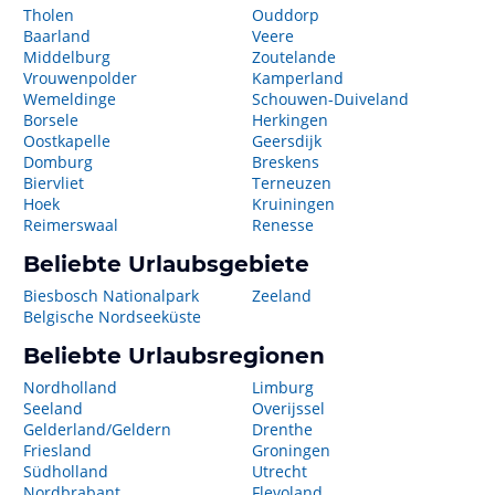
Tholen
Ouddorp
Baarland
Veere
Middelburg
Zoutelande
Vrouwenpolder
Kamperland
Wemeldinge
Schouwen-Duiveland
Borsele
Herkingen
Oostkapelle
Geersdijk
Domburg
Breskens
Biervliet
Terneuzen
Hoek
Kruiningen
Reimerswaal
Renesse
Beliebte Urlaubsgebiete
Biesbosch Nationalpark
Zeeland
Belgische Nordseeküste
Beliebte Urlaubsregionen
Nordholland
Limburg
Seeland
Overijssel
Gelderland/Geldern
Drenthe
Friesland
Groningen
Südholland
Utrecht
Nordbrabant
Flevoland