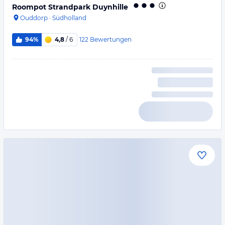
Roompot Strandpark Duynhille
Ouddorp
·
Südholland
122
Bewertungen
94%
4,8
/ 6