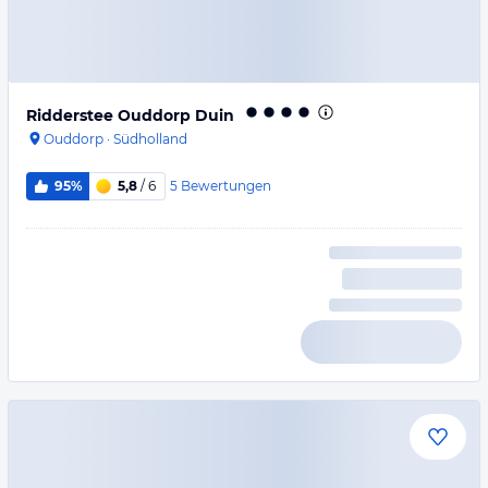
Ridderstee Ouddorp Duin
Ouddorp
·
Südholland
5
Bewertungen
95%
5,8
/ 6