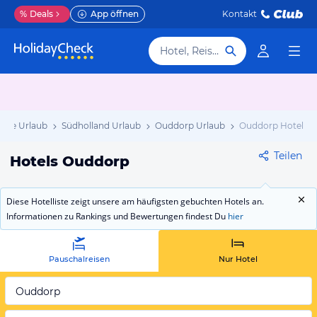
%
Deals
App öffnen
Kontakt
Hotel, Reiseziel
ande Urlaub
Südholland Urlaub
Ouddorp Urlaub
Ouddorp Hotels
Teilen
Hotels Ouddorp
Diese Hotelliste zeigt unsere am häufigsten gebuchten Hotels an.
Informationen zu Rankings und Bewertungen findest Du
hier
Pauschalreisen
Nur Hotel
Ouddorp