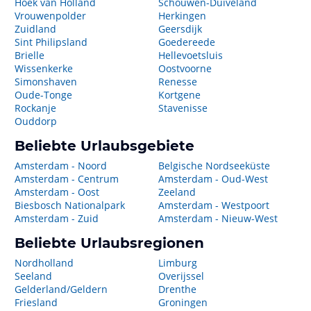
Hoek van Holland
Schouwen-Duiveland
Vrouwenpolder
Herkingen
Zuidland
Geersdijk
Sint Philipsland
Goedereede
Brielle
Hellevoetsluis
Wissenkerke
Oostvoorne
Simonshaven
Renesse
Oude-Tonge
Kortgene
Rockanje
Stavenisse
Ouddorp
Beliebte Urlaubsgebiete
Amsterdam - Noord
Belgische Nordseeküste
Amsterdam - Centrum
Amsterdam - Oud-West
Amsterdam - Oost
Zeeland
Biesbosch Nationalpark
Amsterdam - Westpoort
Amsterdam - Zuid
Amsterdam - Nieuw-West
Beliebte Urlaubsregionen
Nordholland
Limburg
Seeland
Overijssel
Gelderland/Geldern
Drenthe
Friesland
Groningen