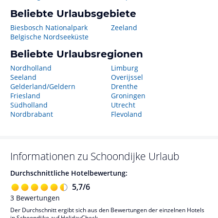
Beliebte Urlaubsgebiete
Biesbosch Nationalpark
Zeeland
Belgische Nordseeküste
Beliebte Urlaubsregionen
Nordholland
Limburg
Seeland
Overijssel
Gelderland/Geldern
Drenthe
Friesland
Groningen
Südholland
Utrecht
Nordbrabant
Flevoland
Informationen zu
Schoondijke
Urlaub
Durchschnittliche Hotelbewertung:
5,7
/
6
3
Bewertungen
Der Durchschnitt ergibt sich aus den Bewertungen der einzelnen Hotels
in Schoondijke auf HolidayCheck.