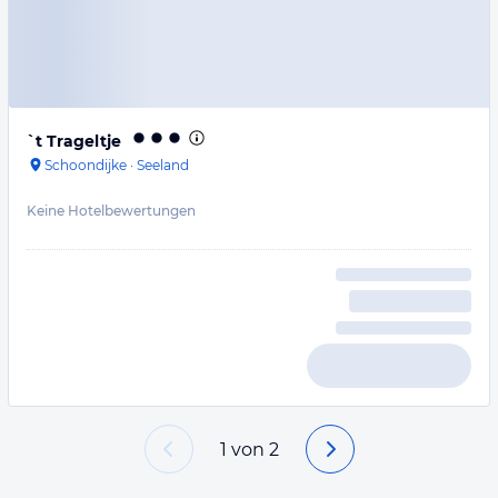
`t Trageltje
Schoondijke
·
Seeland
Keine Hotelbewertungen
1
von
2