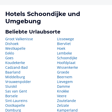
Hotels
Schoondijke
und
Umgebung
Beliebte Urlaubsorte
Groot Valkenisse
Lissewege
Dishoek
Biervliet
Westkapelle
Hoek
Eeklo
Lembeke
Goes
Schoondijke
Koudekerke
Hoofdplaat
Cadzand-Bad
Wissenkerke
Baarland
Groede
Middelburg
Beernem
Vrouwenpolder
Lievegem
Sluiskil
Damme
Sas van Gent
Knokke
Borsele
Veere
Sint-Laureins
Zoutelande
Oostkapelle
Zelzate
Domburg
Kamperland