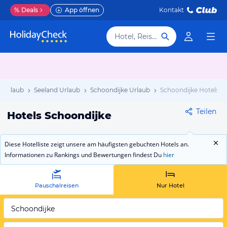
%
Deals
App öffnen
Kontakt
Hotel, Reiseziel
e Urlaub
Seeland Urlaub
Schoondijke Urlaub
Schoondijke Hotels
Teilen
Hotels Schoondijke
Diese Hotelliste zeigt unsere am häufigsten gebuchten Hotels an.
Informationen zu Rankings und Bewertungen findest Du
hier
Pauschalreisen
Nur Hotel
Schoondijke