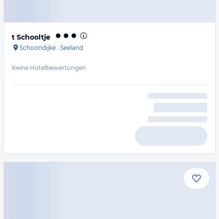
t Schooltje
Schoondijke
·
Seeland
Keine Hotelbewertungen