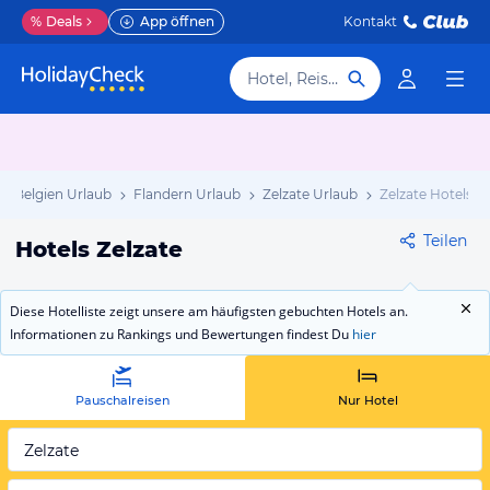
%
Deals
App öffnen
Kontakt
Hotel, Reiseziel
Belgien Urlaub
Flandern Urlaub
Zelzate Urlaub
Zelzate Hotels
Teilen
Hotels Zelzate
Diese Hotelliste zeigt unsere am häufigsten gebuchten Hotels an.
Informationen zu Rankings und Bewertungen findest Du
hier
Pauschalreisen
Nur Hotel
Zelzate