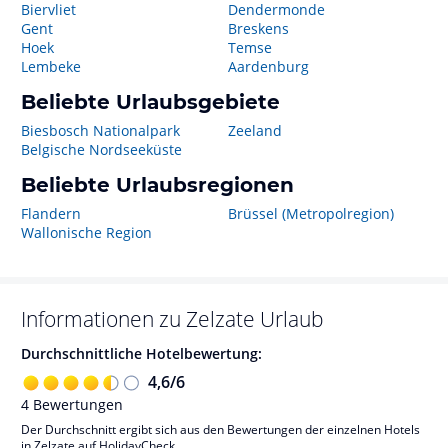
Biervliet
Dendermonde
Gent
Breskens
Hoek
Temse
Lembeke
Aardenburg
Beliebte Urlaubsgebiete
Biesbosch Nationalpark
Zeeland
Belgische Nordseeküste
Beliebte Urlaubsregionen
Flandern
Brüssel (Metropolregion)
Wallonische Region
Informationen zu
Zelzate
Urlaub
Durchschnittliche Hotelbewertung:
4,6
/
6
4
Bewertungen
Der Durchschnitt ergibt sich aus den Bewertungen der einzelnen Hotels
in Zelzate auf HolidayCheck.