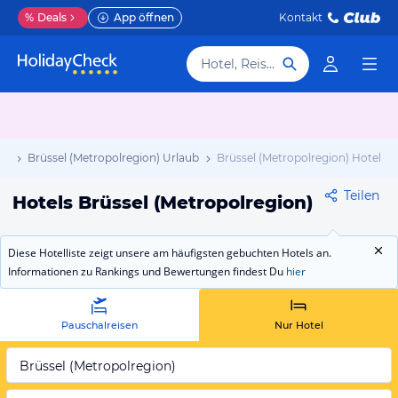
%
Deals
App öffnen
Kontakt
Hotel, Reiseziel
ub
Brüssel (Metropolregion) Urlaub
Brüssel (Metropolregion) Hotels
Teilen
Hotels Brüssel (Metropolregion)
Diese Hotelliste zeigt unsere am häufigsten gebuchten Hotels an.
Informationen zu Rankings und Bewertungen findest Du
hier
Pauschalreisen
Nur Hotel
Brüssel (Metropolregion)