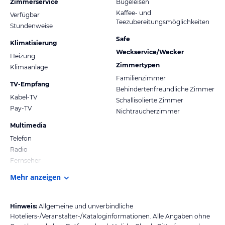
Zimmerservice
Bügeleisen
Kaffee- und
Verfügbar
Teezubereitungsmöglichkeiten
Stundenweise
Safe
Klimatisierung
Weckservice/Wecker
Heizung
Zimmertypen
Klimaanlage
Familienzimmer
TV-Empfang
Behindertenfreundliche Zimmer
Kabel-TV
Schallisolierte Zimmer
Pay-TV
Nichtraucherzimmer
Multimedia
Telefon
Radio
Fernseher
Mehr anzeigen
Hinweis:
Allgemeine und unverbindliche
Hoteliers-/Veranstalter-/Kataloginformationen. Alle Angaben ohne