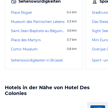
Sehenswürdigkeiten
Spor
Place Rogier
0,4
km
Museum des flämischen Lebens
0,5
km
Das Riese
Saint-Jean-Baptiste au Béguinage
0,6
km
Sight See
Place des Martyrs
0,7
km
Mini Eur
Comic Museum
0,8
km
Overijse 
Sehenswürdigkeiten in Brüssel
Sport- un
Hotels in der Nähe von Hotel Des
Colonies