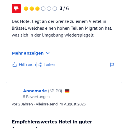
3
/ 6
Das Hotel liegt an der Grenze zu einem Viertel in
Brüssel, welches einen hohen Teil an Migration hat,
was sich in der Umgebung wiederspiegelt.
Der Check Inn verlief wie beschrieben erst Punkt
Mehr anzeigen
15:00. Das Personal (Struktur bedingt?) bemüht sich
nicht vorab zuschauen ob das Zimmer evtl. Frei wäre.
Hilfreich
Teilen
Das Gebäck konnte bis dahin im Hotel gelagert
werden.
Entsprechend bildete sich ab 15Uhr eine lange Check
Annemarie
(
56-60
)
Inn Reihe mit einer Wartezeit von 30min.
5
Bewertungen
Vor 2 Jahren • Alleinreisend im August 2023
Das Zimmer war sehr sauber, trotz des Alters vom
Hotel gut im Stand.…
Empfehlenswertes Hotel in guter