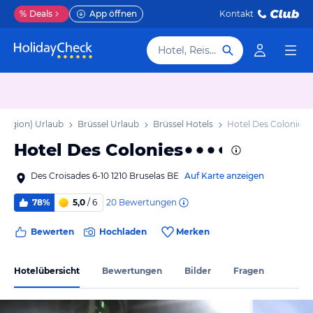
%
Deals
App öffnen
Kontakt
Hotel, Reiseziel
lregion) Urlaub
Brüssel Urlaub
Brüssel Hotels
Hotel Des Colonies
Hotel Des Colonies
Des Croisades 6-10 1210 Bruselas BE
Auf Karte anzeigen
20
Bewertungen
78%
5,0
/ 6
Bewerten
Hochladen
Merken
Hotelübersicht
Bewertungen
Bilder
Fragen