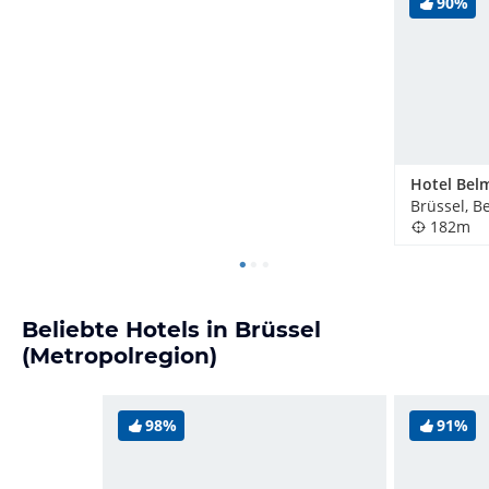
90%
Hotel Bel
Brüssel, B
182m
Beliebte Hotels in Brüssel
(Metropolregion)
98%
91%