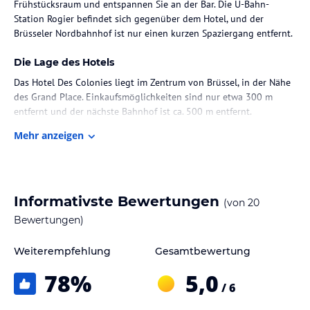
Frühstücksraum und entspannen Sie an der Bar. Die U-Bahn-
Station Rogier befindet sich gegenüber dem Hotel, und der
Brüsseler Nordbahnhof ist nur einen kurzen Spaziergang entfernt.
Die Lage des Hotels
Das Hotel Des Colonies liegt im Zentrum von Brüssel, in der Nähe
des Grand Place. Einkaufsmöglichkeiten sind nur etwa 300 m
entfernt und der nächste Bahnhof ist ca. 500 m entfernt.
Mehr anzeigen
Zimmer / Unterbringung im Hotel
Das Hotel verfügt über 97 Zimmer auf 6 Etagen. Die Zimmer sind
geräumig, schallisoliert und mit modernen Annehmlichkeiten wie
Klimaanlage, Kaffeemaschine und hochwertiger Bettwäsche
Informativste Bewertungen
(von
20
ausgestattet. Jedes Zimmer verfügt über einen interaktiven
Flachbild-Sat-TV mit 40 Kanälen und einen Schreibtisch.
Bewertungen)
Gastronomie im Hotel
Weiterempfehlung
Gesamtbewertung
Ein amerikanisches Frühstück wird täglich im hellen
78
%
5,0
Frühstücksraum des Hotels serviert. Kostenloses WLAN ist im
/ 6
gesamten Hotel verfügbar und ein Computer mit Internetzugang