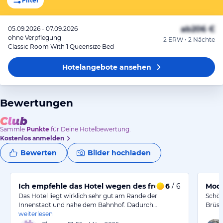
Filter
ab
206 €
05.09.2026 - 07.09.2026
ohne Verpflegung
2 ERW • 2 Nächte
Classic Room With 1 Queensize Bed
Hotelangebote
ansehen
Bewertungen
Sammle
Punkte
für Deine Hotelbewertung.
Kostenlos anmelden
Bewerten
Bilder hochladen
Ich empfehle das Hotel wegen des freundlichen Service
6
/ 6
Mode
Das Hotel liegt wirklich sehr gut am Rande der
Schön
Innenstadt und nahe dem Bahnhof. Dadurch…
Brüss
weiterlesen