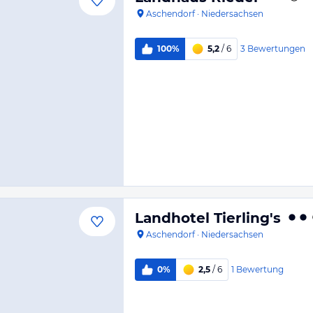
Aschendorf
·
Niedersachsen
3
Bewertungen
100%
5,2
/ 6
Landhotel Tierling's
Aschendorf
·
Niedersachsen
1
Bewertung
0%
2,5
/ 6