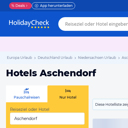
%
Deals
App herunterladen
Europa Urlaub
Deutschland Urlaub
Niedersachsen Urlaub
Asc
Hotels Aschendorf
Pauschalreisen
Nur Hotel
Diese Hotelliste z
Reiseziel oder Hotel
Aschendorf