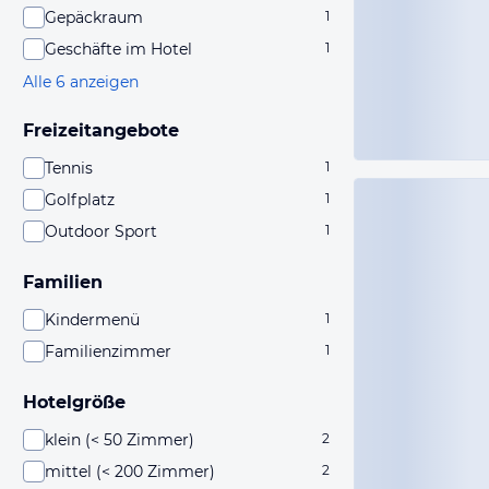
Gepäckraum
1
Geschäfte im Hotel
1
Alle 6 anzeigen
Freizeitangebote
Tennis
1
Golfplatz
1
Outdoor Sport
1
Familien
Kindermenü
1
Familienzimmer
1
Hotelgröße
klein (< 50 Zimmer)
2
mittel (< 200 Zimmer)
2