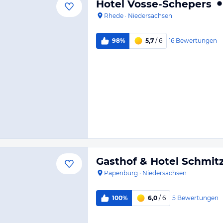
Hotel Vosse-Schepers
Rhede
·
Niedersachsen
16
Bewertungen
98%
5,7
/ 6
Gasthof & Hotel Schmit
Papenburg
·
Niedersachsen
5
Bewertungen
100%
6,0
/ 6