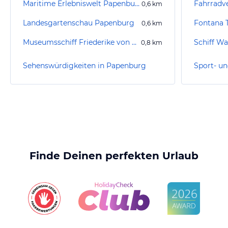
Maritime Erlebniswelt Papenburg
Fahrradv
0,6
km
Landesgartenschau Papenburg
0,6
km
Museumsschiff Friederike von Papenburg
Schiff Wa
0,8
km
Sehenswürdigkeiten in Papenburg
Finde Deinen perfekten Urlaub