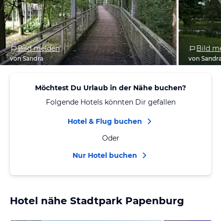
Bild melden
Bild m
von Sandra
von Sandr
Möchtest Du Urlaub in der Nähe buchen?
Folgende Hotels könnten Dir gefallen
Hotel & Flug buchen
Oder
Nur Hotel buchen
Hotel nähe Stadtpark Papenburg