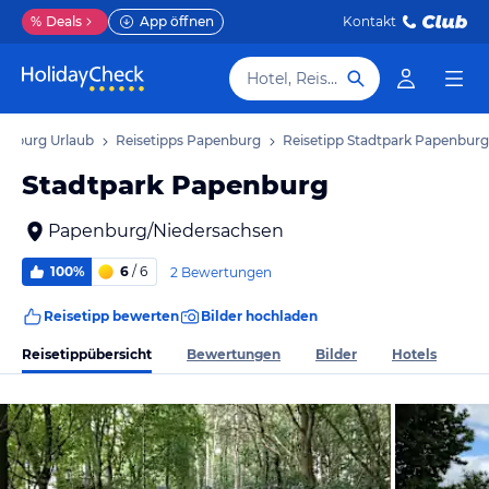
%
Deals
App öffnen
Kontakt
Hotel, Reiseziel
enburg Urlaub
Reisetipps Papenburg
Reisetipp Stadtpark Papenburg
Stadtpark Papenburg
Papenburg/Niedersachsen
100%
6
/ 6
2 Bewertungen
Reisetipp bewerten
Bilder hochladen
Reisetippübersicht
Bewertungen
Bilder
Hotels