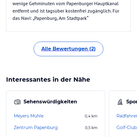
wenige Gehminuten vom Papenburger Hauptkanal
entfernt und ist tagsüber kostenfrei zugänglich. Für
das Navi: „Papenburg, Am Stadtpark“
Alle Bewertungen (2)
Interessantes in der Nähe
Sehenswürdigkeiten
Spor
Meyers Mühle
Radfahre
0,4
km
Zentrum Papenburg
0,5
km