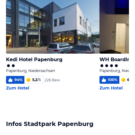
Kedi Hotel Papenburg
WH Boarding
Papenburg, Niedersachsen
Papenburg, Nieder
94
%
5,2
/
6
100
%
6,0
/
226 Bew.
Zum Hotel
Zum Hotel
Infos Stadtpark Papenburg