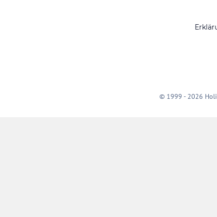
Erklär
© 1999 - 2026 Holi