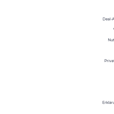
Deal-
Nu
Priva
Erklär