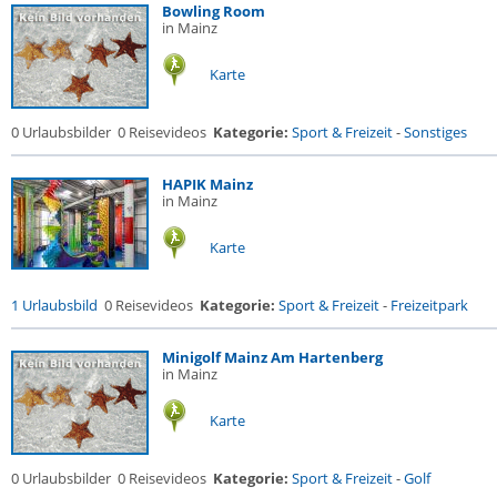
Bowling Room
in Mainz
Karte
0 Urlaubsbilder
0 Reisevideos
Kategorie:
Sport & Freizeit
-
Sonstiges
HAPIK Mainz
in Mainz
Karte
1 Urlaubsbild
0 Reisevideos
Kategorie:
Sport & Freizeit
-
Freizeitpark
Minigolf Mainz Am Hartenberg
in Mainz
Karte
0 Urlaubsbilder
0 Reisevideos
Kategorie:
Sport & Freizeit
-
Golf