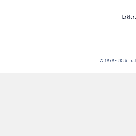
Erklär
© 1999 - 2026 Holi