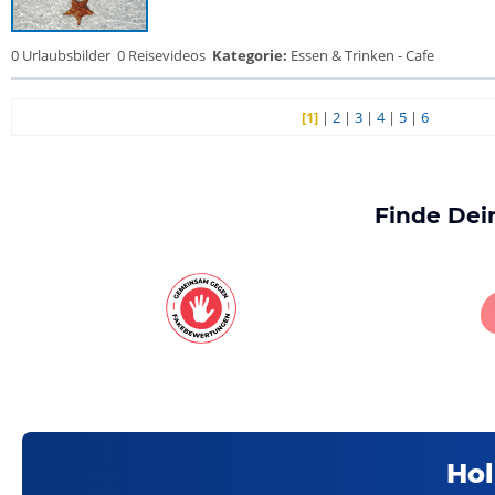
0 Urlaubsbilder
0 Reisevideos
Kategorie:
Essen & Trinken - Cafe
[1]
|
2
|
3
|
4
|
5
|
6
Finde Dei
Hol