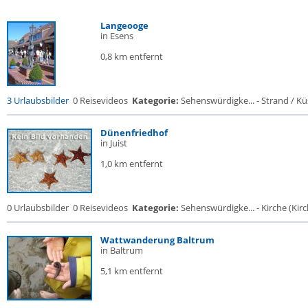
Langeooge
in Esens
0,8 km entfernt
3 Urlaubsbilder
0 Reisevideos
Kategorie:
Sehenswürdigke... - Strand / Küs
Dünenfriedhof
in Juist
1,0 km entfernt
0 Urlaubsbilder
0 Reisevideos
Kategorie:
Sehenswürdigke... - Kirche (Kirch
Wattwanderung Baltrum
in Baltrum
5,1 km entfernt