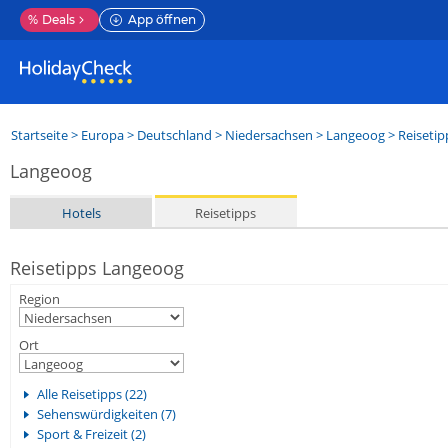
%
Deals
App öffnen
Startseite
>
Europa
>
Deutschland
>
Niedersachsen
>
Langeoog
> Reisetip
Langeoog
Hotels
Reisetipps
Reisetipps Langeoog
Region
Ort
Alle Reisetipps (22)
Sehenswürdigkeiten (7)
Sport & Freizeit (2)