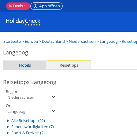
%
Deals
App öffnen
Startseite
>
Europa
>
Deutschland
>
Niedersachsen
>
Langeoog
> Reisetip
Langeoog
Hotels
Reisetipps
Reisetipps Langeoog
Region
Ort
Alle Reisetipps (22)
Sehenswürdigkeiten (7)
Sport & Freizeit (2)