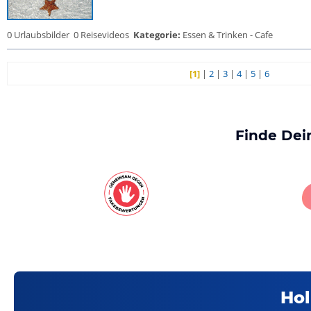
0 Urlaubsbilder
0 Reisevideos
Kategorie:
Essen & Trinken - Cafe
[1]
|
2
|
3
|
4
|
5
|
6
Finde Dei
Hol