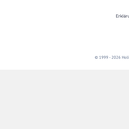
Erklär
© 1999 - 2026 Holi