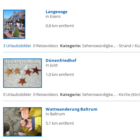
Langeooge
in Esens
0,8 km entfernt
3 Urlaubsbilder
0 Reisevideos
Kategorie:
Sehenswürdigke... - Strand / Küs
Dünenfriedhof
in Juist
1,0 km entfernt
0 Urlaubsbilder
0 Reisevideos
Kategorie:
Sehenswürdigke... - Kirche (Kirch
Wattwanderung Baltrum
in Baltrum
5,1 km entfernt