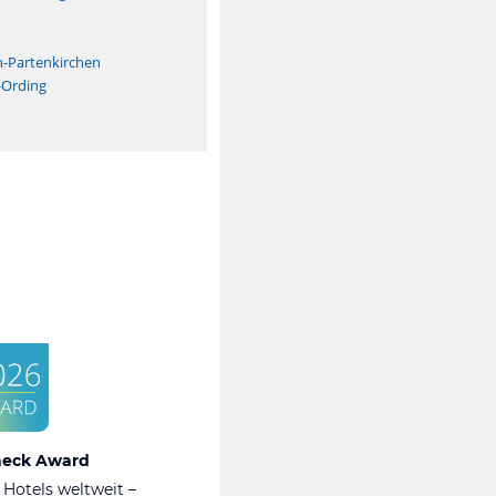
n
h-Partenkirchen
-Ording
heck Award
 Hotels weltweit –