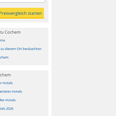
 zu Cochem
ima
 zu diesem Ort beobachten
ochem
ochem
er Hotels
erteten Hotels
ller-Hotels
tels 2026