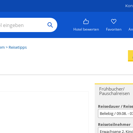
Kon
Hotel bewerten
Favoriten
An
em
> Reisetipps
Frühbucher/
Pauschalreisen
Reisedauer / Reis
Beliebig / 09.08. - 
Reiseteilnehmer
Erwachsene
2
, Kin