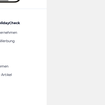
olidayCheck
ternehmen
 Werbung
hemen
 Artikel