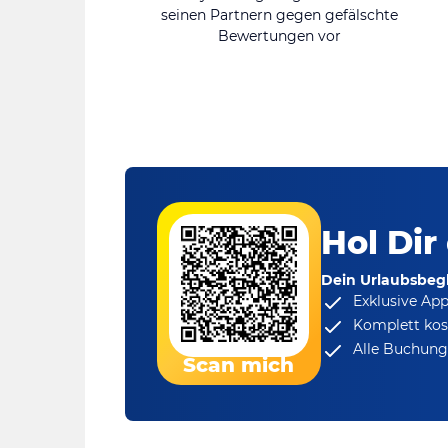
seinen Partnern gegen gefälschte
Bewertungen vor
Hol Dir
Dein Urlaubsbegl
Exklusive Ap
Komplett kos
Alle Buchungs
Scan mich