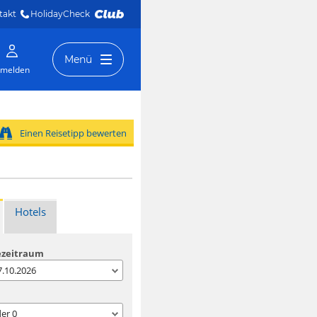
takt
HolidayCheck 
Menü
melden
Einen Reisetipp bewerten
Hotels
ezeitraum
07.10.2026
der
0