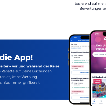
basierend auf mehr
Bewertungen au
 die App!
eiter – vor und während der Reise
p-Rabatte
auf Deine Buchungen
tenlos,
keine Werbung
infos immer griffbereit