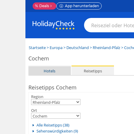
%
Deals
App herunterladen
Startseite
>
Europa
>
Deutschland
>
Rheinland-Pfalz
>
Coch
Cochem
Hotels
Reisetipps
Reisetipps Cochem
Region
Ort
Alle Reisetipps (38)
Sehenswürdigkeiten (9)