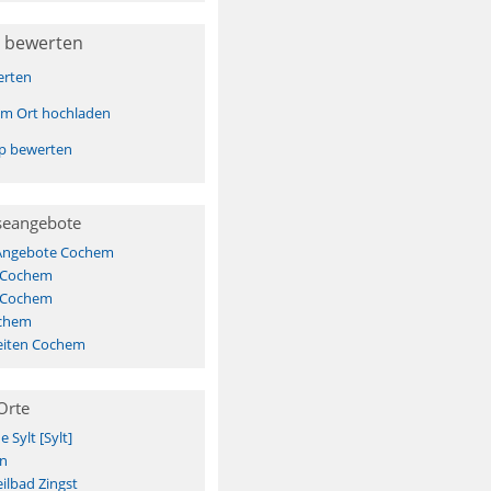
 bewerten
erten
sem Ort hochladen
pp bewerten
seangebote
 Angebote Cochem
s Cochem
s Cochem
ochem
eiten Cochem
Orte
Sylt [Sylt]
n
ilbad Zingst