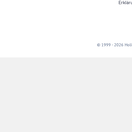
Erklär
© 1999 - 2026 Holi