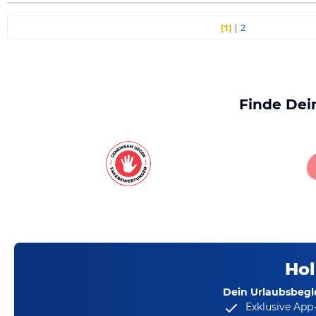
[1]
|
2
Finde Dei
Hol
Dein Urlaubsbegle
Exklusive App