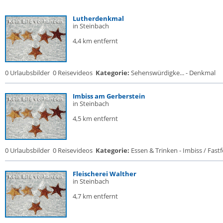
Lutherdenkmal
in Steinbach
4,4 km entfernt
0 Urlaubsbilder
0 Reisevideos
Kategorie:
Sehenswürdigke... - Denkmal
Imbiss am Gerberstein
in Steinbach
4,5 km entfernt
0 Urlaubsbilder
0 Reisevideos
Kategorie:
Essen & Trinken - Imbiss / Fast
Fleischerei Walther
in Steinbach
4,7 km entfernt