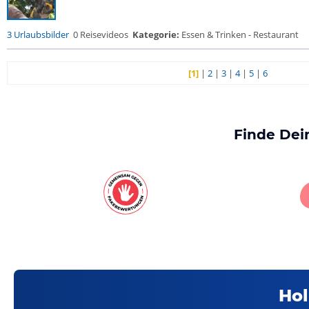
3 Urlaubsbilder
0 Reisevideos
Kategorie:
Essen & Trinken - Restaurant
[1]
|
2
|
3
|
4
|
5
|
6
Finde Dei
Hol