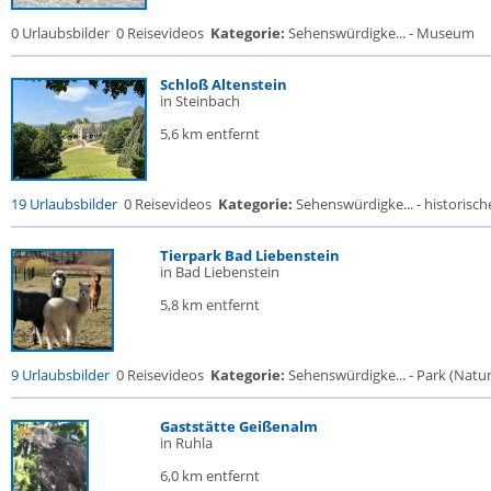
0 Urlaubsbilder
0 Reisevideos
Kategorie:
Sehenswürdigke... - Museum
Schloß Altenstein
in Steinbach
5,6 km entfernt
19 Urlaubsbilder
0 Reisevideos
Kategorie:
Sehenswürdigke... - historische
Tierpark Bad Liebenstein
in Bad Liebenstein
5,8 km entfernt
9 Urlaubsbilder
0 Reisevideos
Kategorie:
Sehenswürdigke... - Park (Naturr
Gaststätte Geißenalm
in Ruhla
6,0 km entfernt