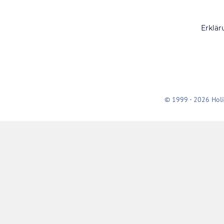
Erklär
© 1999 - 2026 Holi