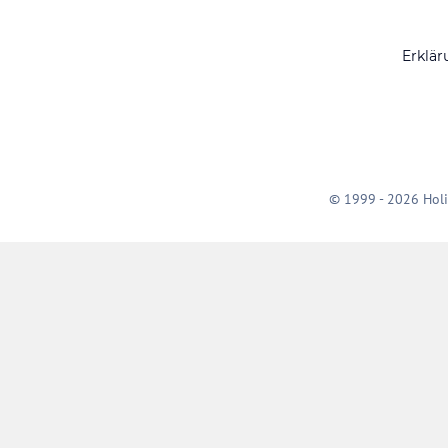
Erklär
© 1999 - 2026 Holi