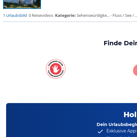
1 Urlaubsbild
0 Reisevideos
Kategorie:
Sehenswürdigke... - Fluss / See / ..
Finde Dei
Hol
Dein Urlaubsbegle
Exklusive App