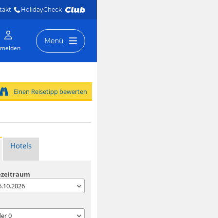
takt
HolidayCheck 
Menü
melden
Einen Reisetipp bewerten
Hotels
ezeitraum
06.10.2026
der
0