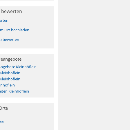
 bewerten
erten
sem Ort hochladen
pp bewerten
seangebote
Angebote Kleinhöflein
Kleinhöflein
Kleinhöflein
inhöflein
ten Kleinhöflein
Orte
See