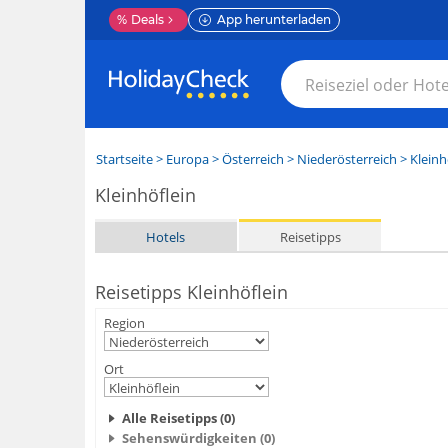
%
Deals
App herunterladen
Startseite
>
Europa
>
Österreich
>
Niederösterreich
>
Kleinh
Kleinhöflein
Hotels
Reisetipps
Reisetipps Kleinhöflein
Region
Ort
Alle Reisetipps (0)
Sehenswürdigkeiten (0)