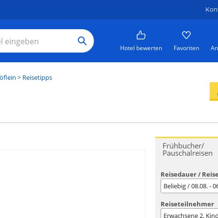
Kon
Hotel bewerten
Favoriten
An
öflein
> Reisetipps
Frühbucher/
Pauschalreisen
Reisedauer / Reis
Beliebig / 08.08. - 
Reiseteilnehmer
Erwachsene
2
, Kin