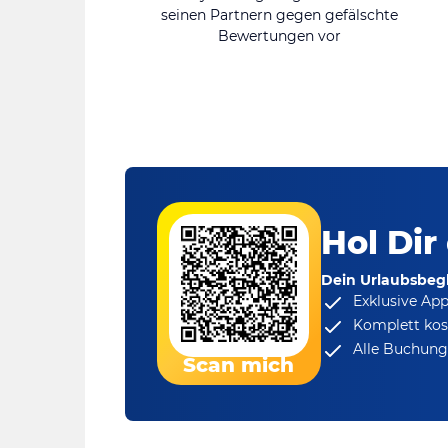
seinen Partnern gegen gefälschte
Bewertungen vor
Hol Dir
Dein Urlaubsbegl
Exklusive Ap
Komplett kos
Alle Buchungs
Scan mich