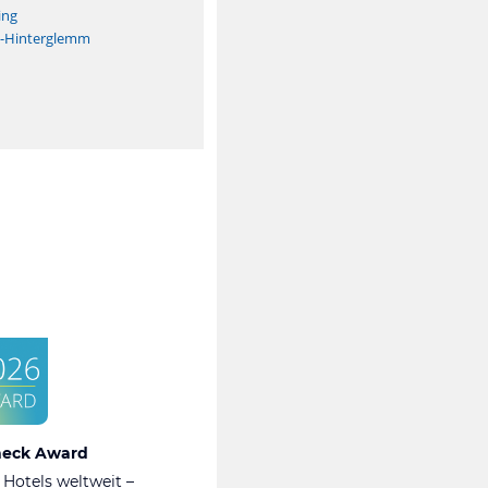
ing
h-Hinterglemm
heck Award
 Hotels weltweit –