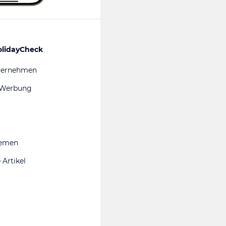
olidayCheck
ternehmen
 Werbung
hemen
 Artikel