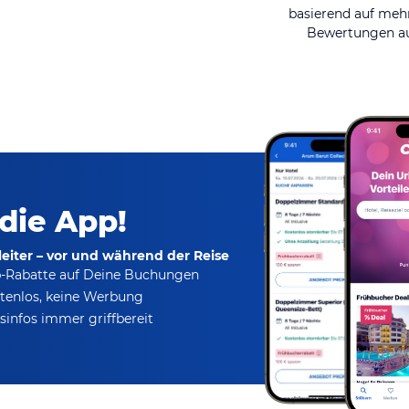
basierend auf mehr
Bewertungen au
 die App!
eiter – vor und während der Reise
p-Rabatte
auf Deine Buchungen
tenlos,
keine Werbung
infos immer griffbereit