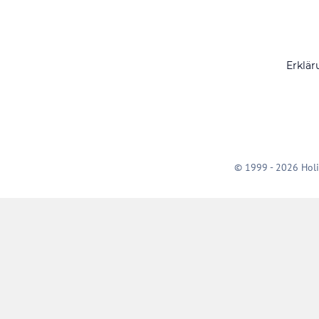
Erklär
© 1999 - 2026 Holi