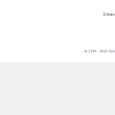
Erklär
© 1999 - 2026 Holi