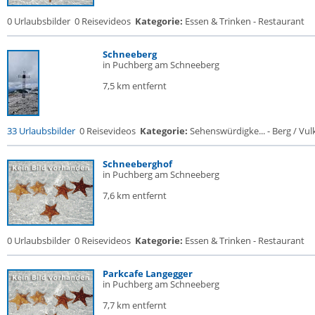
0 Urlaubsbilder
0 Reisevideos
Kategorie:
Essen & Trinken - Restaurant
Schneeberg
in Puchberg am Schneeberg
7,5 km entfernt
33 Urlaubsbilder
0 Reisevideos
Kategorie:
Sehenswürdigke... - Berg / Vul
Schneeberghof
in Puchberg am Schneeberg
7,6 km entfernt
0 Urlaubsbilder
0 Reisevideos
Kategorie:
Essen & Trinken - Restaurant
Parkcafe Langegger
in Puchberg am Schneeberg
7,7 km entfernt