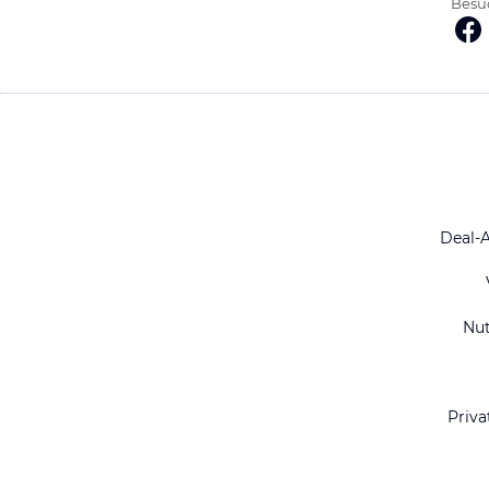
Besuc
Deal-
Nu
Priva