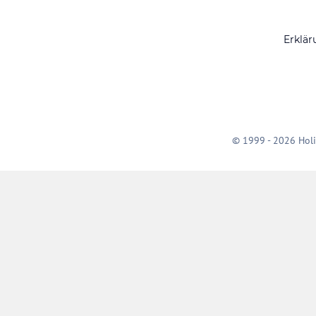
Erklär
© 1999 - 2026 Holi