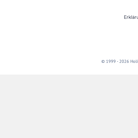
Erklär
© 1999 - 2026 Holi