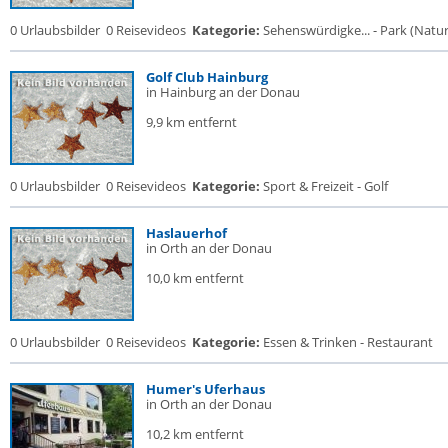
0 Urlaubsbilder
0 Reisevideos
Kategorie:
Sehenswürdigke... - Park (Naturr
Golf Club Hainburg
in Hainburg an der Donau
9,9 km entfernt
0 Urlaubsbilder
0 Reisevideos
Kategorie:
Sport & Freizeit - Golf
Haslauerhof
in Orth an der Donau
10,0 km entfernt
0 Urlaubsbilder
0 Reisevideos
Kategorie:
Essen & Trinken - Restaurant
Humer's Uferhaus
in Orth an der Donau
10,2 km entfernt