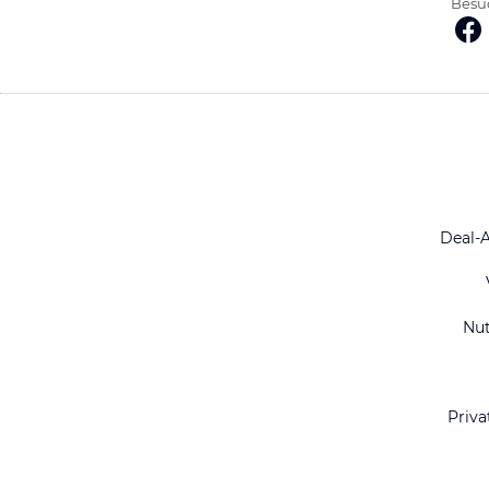
Besuc
Deal-
Nu
Priva