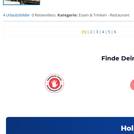
4 Urlaubsbilder
0 Reisevideos
Kategorie:
Essen & Trinken - Restaurant
[1]
|
2
|
3
|
4
|
5
|
6
Finde Dei
Hol