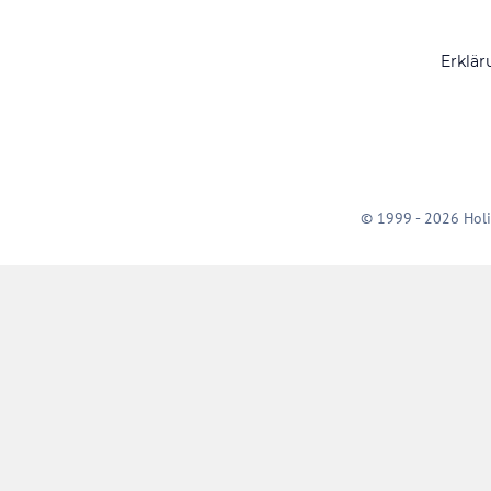
Erklär
© 1999 - 2026 Holi