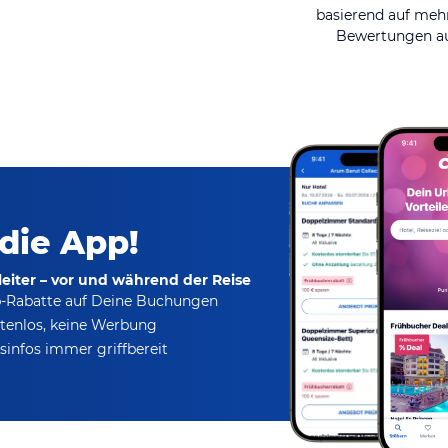
basierend auf mehr
Bewertungen au
 die App!
eiter – vor und während der Reise
p-Rabatte
auf Deine Buchungen
tenlos,
keine Werbung
infos immer griffbereit