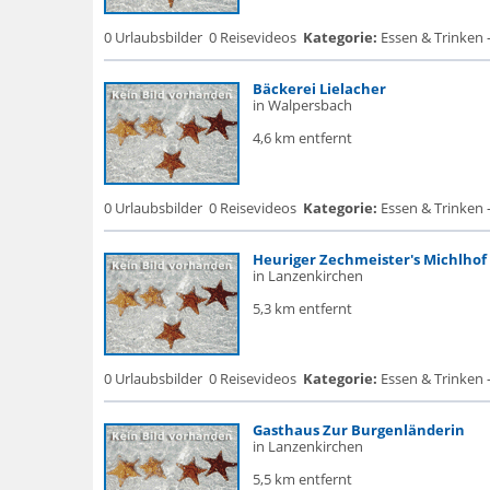
0 Urlaubsbilder
0 Reisevideos
Kategorie:
Essen & Trinken 
Bäckerei Lielacher
in Walpersbach
4,6 km entfernt
0 Urlaubsbilder
0 Reisevideos
Kategorie:
Essen & Trinken -
Heuriger Zechmeister's Michlhof
in Lanzenkirchen
5,3 km entfernt
0 Urlaubsbilder
0 Reisevideos
Kategorie:
Essen & Trinken 
Gasthaus Zur Burgenländerin
in Lanzenkirchen
5,5 km entfernt