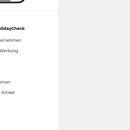
olidayCheck
ternehmen
 Werbung
hemen
 Artikel