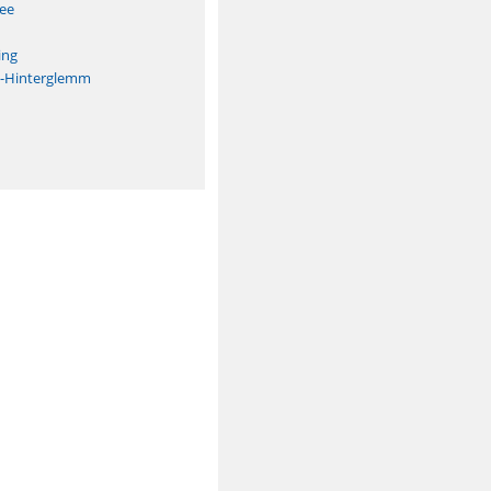
See
ing
h-Hinterglemm