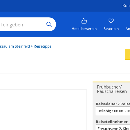
Kon
Hotel bewerten
Favoriten
An
zau am Steinfeld
> Reisetipps
Frühbucher/
Pauschalreisen
Reisedauer / Reis
Beliebig / 08.08. - 
Reiseteilnehmer
Erwachsene
2
, Kin