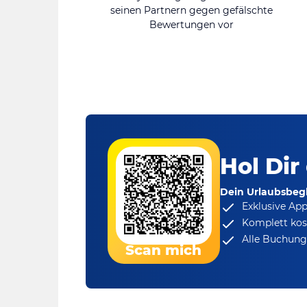
seinen Partnern gegen gefälschte
Bewertungen vor
Hol Dir
Dein Urlaubsbegl
Exklusive Ap
Komplett kos
Alle Buchungs
Scan mich