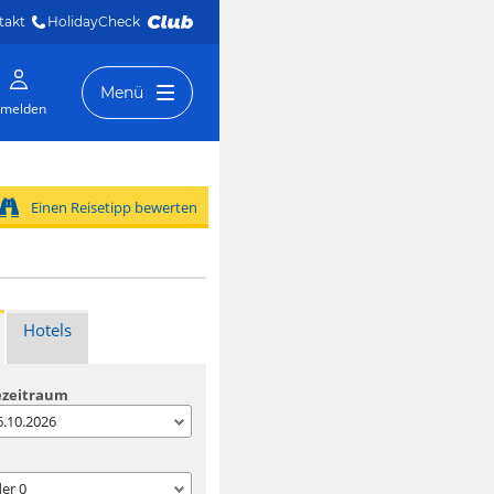
takt
HolidayCheck 
Menü
melden
Einen Reisetipp bewerten
Hotels
ezeitraum
06.10.2026
der
0