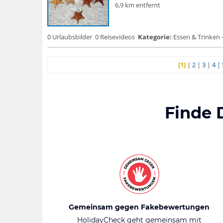
6,9 km entfernt
0 Urlaubsbilder
0 Reisevideos
Kategorie:
Essen & Trinken 
[1]
|
2
|
3
|
4
|
Finde 
Gemeinsam gegen Fakebewertungen
HolidayCheck geht gemeinsam mit