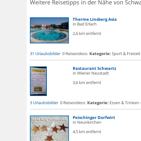
Weitere Reisetipps in der Nähe von Schwa
Therme Linsberg Asia
in Bad Erlach
2,6 km entfernt
31 Urlaubsbilder
0 Reisevideos
Kategorie:
Sport & Freizei
Restaurant Schwartz
in Wiener Neustadt
3,6 km entfernt
3 Urlaubsbilder
0 Reisevideos
Kategorie:
Essen & Trinken 
Peischinger Dorfwirt
in Neunkirchen
4,5 km entfernt