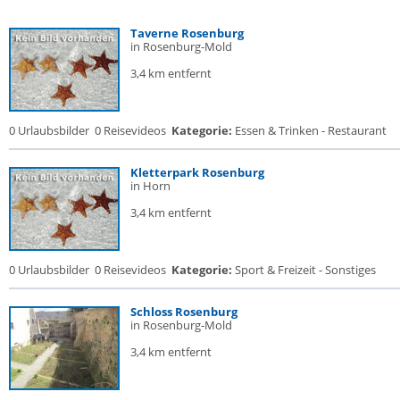
Taverne Rosenburg
in Rosenburg-Mold
3,4 km entfernt
0 Urlaubsbilder
0 Reisevideos
Kategorie:
Essen & Trinken - Restaurant
Kletterpark Rosenburg
in Horn
3,4 km entfernt
0 Urlaubsbilder
0 Reisevideos
Kategorie:
Sport & Freizeit - Sonstiges
Schloss Rosenburg
in Rosenburg-Mold
3,4 km entfernt