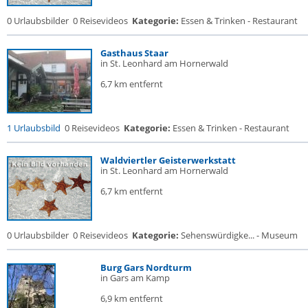
0 Urlaubsbilder
0 Reisevideos
Kategorie:
Essen & Trinken - Restaurant
Gasthaus Staar
in St. Leonhard am Hornerwald
6,7 km entfernt
1 Urlaubsbild
0 Reisevideos
Kategorie:
Essen & Trinken - Restaurant
Waldviertler Geisterwerkstatt
in St. Leonhard am Hornerwald
6,7 km entfernt
0 Urlaubsbilder
0 Reisevideos
Kategorie:
Sehenswürdigke... - Museum
Burg Gars Nordturm
in Gars am Kamp
6,9 km entfernt