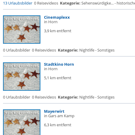
13 Urlaubsbilder
0 Reisevideos
Kategorie:
Sehenswürdigke... - historische
Cinemaplexx
in Horn
3,9 km entfernt
0 Urlaubsbilder
0 Reisevideos
Kategorie:
Nightlife - Sonstiges
Stadtkino Horn
in Horn
5,1 km entfernt
0 Urlaubsbilder
0 Reisevideos
Kategorie:
Nightlife - Sonstiges
Mayerwirt
in Gars am Kamp
6,3 km entfernt