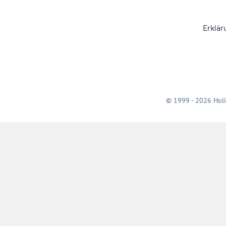
Erklär
© 1999 - 2026 Holi