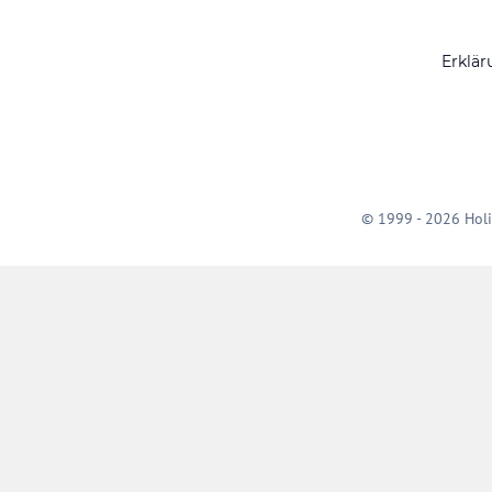
Erklär
© 1999 - 2026 Holi