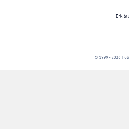
Erklär
© 1999 - 2026 Holi