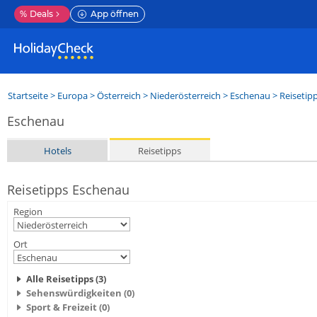
%
Deals
App öffnen
Startseite
>
Europa
>
Österreich
>
Niederösterreich
>
Eschenau
> Reisetip
Eschenau
Hotels
Reisetipps
Reisetipps Eschenau
Region
Ort
Alle Reisetipps (3)
Sehenswürdigkeiten (0)
Sport & Freizeit (0)