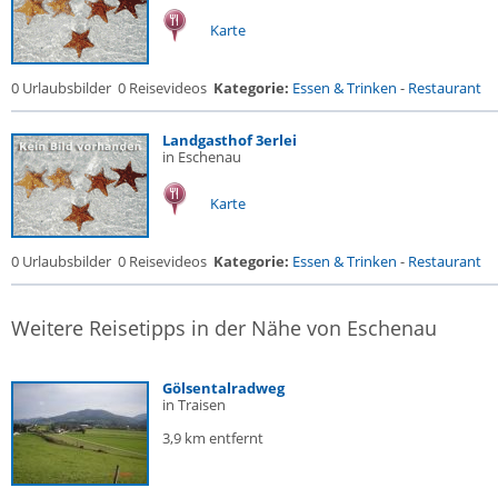
Karte
0 Urlaubsbilder
0 Reisevideos
Kategorie:
Essen & Trinken
-
Restaurant
Landgasthof 3erlei
in Eschenau
Karte
0 Urlaubsbilder
0 Reisevideos
Kategorie:
Essen & Trinken
-
Restaurant
Weitere Reisetipps in der Nähe von Eschenau
Gölsentalradweg
in Traisen
3,9 km entfernt