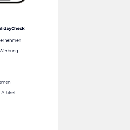
olidayCheck
ternehmen
 Werbung
hemen
 Artikel