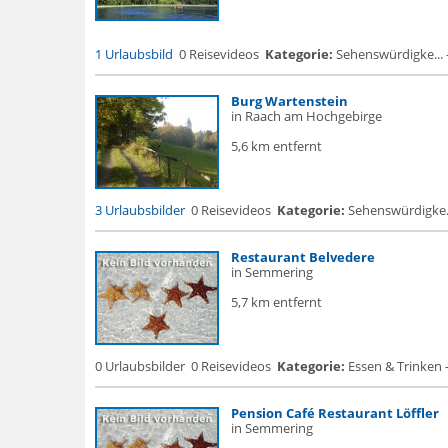
1 Urlaubsbild
0 Reisevideos
Kategorie:
Sehenswürdigke... - F
Burg Wartenstein
in Raach am Hochgebirge
5,6 km entfernt
3 Urlaubsbilder
0 Reisevideos
Kategorie:
Sehenswürdigke...
Restaurant Belvedere
in Semmering
5,7 km entfernt
0 Urlaubsbilder
0 Reisevideos
Kategorie:
Essen & Trinken 
Pension Café Restaurant Löffler
in Semmering