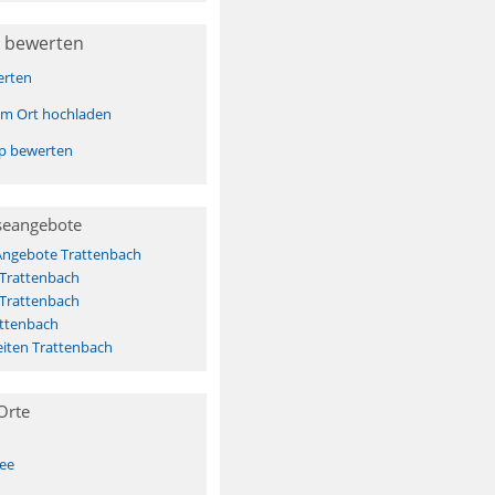
 bewerten
erten
sem Ort hochladen
pp bewerten
seangebote
 Angebote Trattenbach
 Trattenbach
 Trattenbach
attenbach
iten Trattenbach
Orte
See