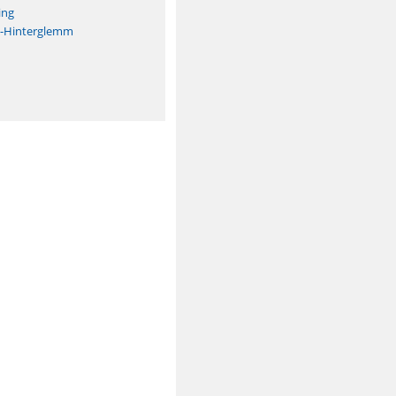
ing
h-Hinterglemm