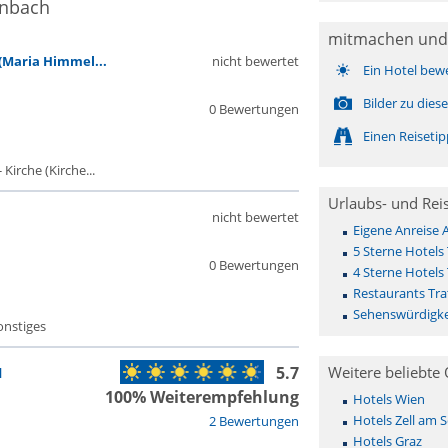
enbach
mitmachen und
(Maria Himmel...
nicht bewertet
Ein Hotel bew
Bilder zu die
0 Bewertungen
Einen Reiseti
Kirche (Kirche...
Urlaubs- und Rei
nicht bewertet
Eigene Anreise
5 Sterne Hotels
0 Bewertungen
4 Sterne Hotels
Restaurants Tr
Sehenswürdigke
onstiges
5.7
Weitere beliebte 
d
100% Weiterempfehlung
Hotels Wien
Hotels Zell am 
2 Bewertungen
Hotels Graz