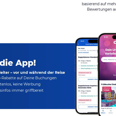
basierend auf mehr
Bewertungen au
 die App!
eiter – vor und während der Reise
p-Rabatte
auf Deine Buchungen
tenlos,
keine Werbung
infos immer griffbereit