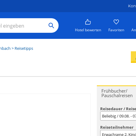
Kon
Hotel bewerten
Favoriten
An
enbach
> Reisetipps
Frühbucher/
Pauschalreisen
Reisedauer / Reis
Beliebig / 09.08. - 
Reiseteilnehmer
Erwachsene
2
, Kin