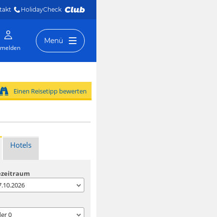
takt
HolidayCheck 
Menü
melden
Einen Reisetipp bewerten
Hotels
ezeitraum
07.10.2026
der
0