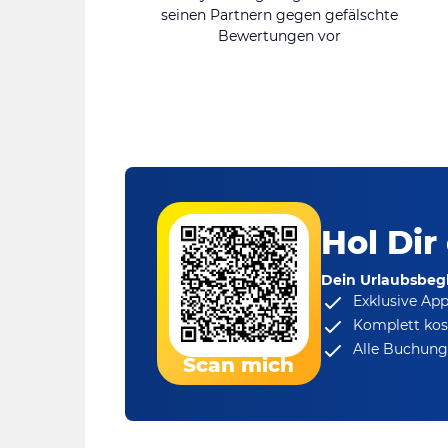
seinen Partnern gegen gefälschte
Bewertungen vor
Hol Dir
Dein Urlaubsbegl
Exklusive Ap
Komplett kos
Alle Buchungs
Scan mich