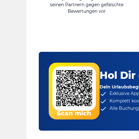
seinen Partnern gegen gefälschte
Bewertungen vor
Hol Dir
Dein Urlaubsbegl
Exklusive Ap
Komplett kos
Alle Buchungs
Scan mich