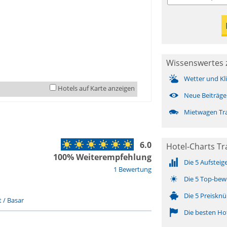
Wissenswertes z
Wetter und Kl
Hotels auf Karte anzeigen
Neue Beiträge
Mietwagen Tra
6.0
Hotel-Charts Tr
100% Weiterempfehlung
Die 5 Aufsteig
1 Bewertung
Die 5 Top-bew
Die 5 Preisknü
 / Basar
Die besten Ho