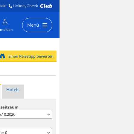
takt
HolidayCheck 
Menü
melden
Einen Reisetipp bewerten
Hotels
ezeitraum
05.10.2026
der
0