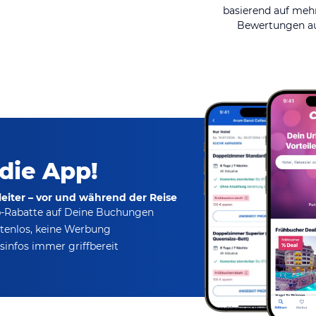
basierend auf mehr
Bewertungen au
 die App!
eiter – vor und während der Reise
p-Rabatte
auf Deine Buchungen
tenlos,
keine Werbung
infos immer griffbereit