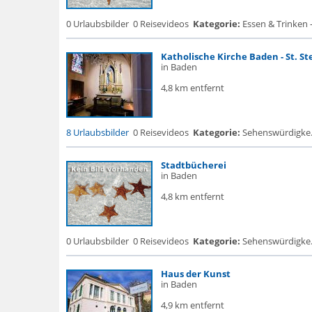
0 Urlaubsbilder
0 Reisevideos
Kategorie:
Essen & Trinken 
Katholische Kirche Baden - St. S
in Baden
4,8 km entfernt
8 Urlaubsbilder
0 Reisevideos
Kategorie:
Sehenswürdigke... 
Stadtbücherei
in Baden
4,8 km entfernt
0 Urlaubsbilder
0 Reisevideos
Kategorie:
Sehenswürdigke..
Haus der Kunst
in Baden
4,9 km entfernt