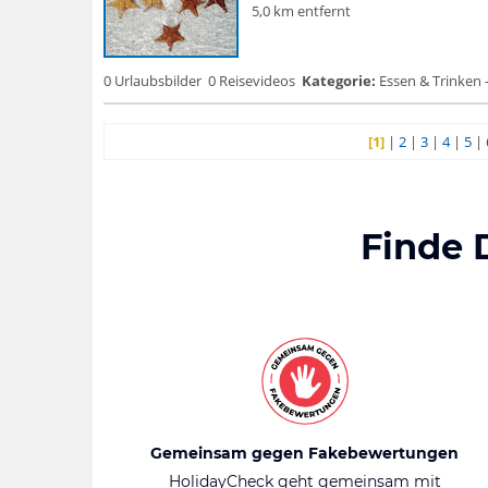
5,0 km entfernt
0 Urlaubsbilder
0 Reisevideos
Kategorie:
Essen & Trinken -
[1]
|
2
|
3
|
4
|
5
|
Finde 
Gemeinsam gegen Fakebewertungen
HolidayCheck geht gemeinsam mit