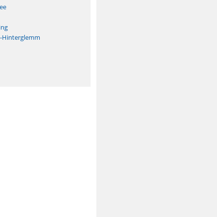
See
ing
h-Hinterglemm