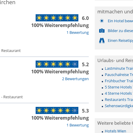
irchen
mitmachen und
6.0
Ein Hotel bew
100% Weiterempfehlung
Bilder zu die
1 Bewertung
Einen Reiseti
- Restaurant
Urlaubs- und Rei
5.2
Lastminute Trai
100% Weiterempfehlung
Pauschalreise T
2 Bewertungen
Frühbucher Trai
5 Sterne Hotels 
4 Sterne Hotels 
 - Restaurant
Restaurants Tra
Sehenswürdigkei
5.3
100% Weiterempfehlung
Weitere beliebte 
1 Bewertung
Hotels Wien