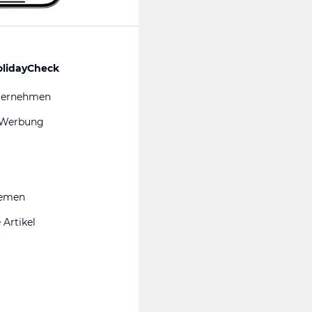
olidayCheck
ternehmen
 Werbung
hemen
 Artikel