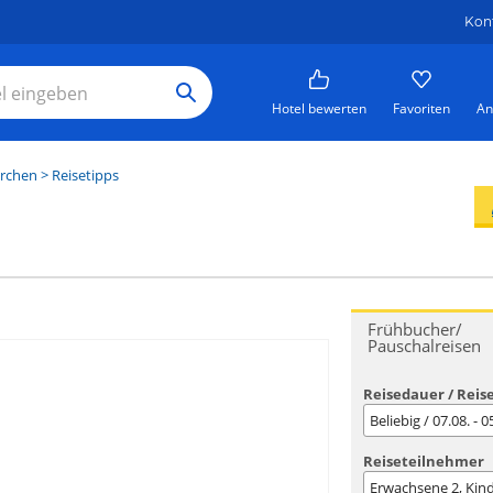
Kon
Hotel bewerten
Favoriten
An
irchen
> Reisetipps
Frühbucher/
Pauschalreisen
Reisedauer / Reis
Beliebig / 07.08. - 
Reiseteilnehmer
Erwachsene
2
, Kin