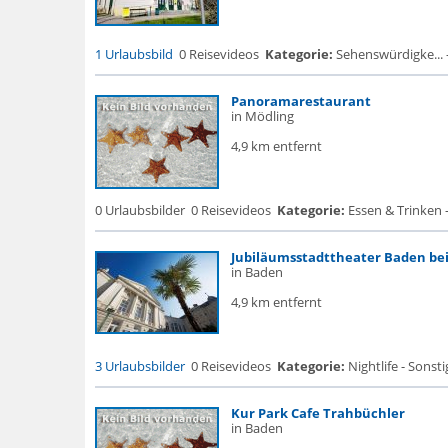
1 Urlaubsbild
0 Reisevideos
Kategorie:
Sehenswürdigke...
Panoramarestaurant
in Mödling
4,9 km entfernt
0 Urlaubsbilder
0 Reisevideos
Kategorie:
Essen & Trinken 
Jubiläumsstadttheater Baden be
in Baden
4,9 km entfernt
3 Urlaubsbilder
0 Reisevideos
Kategorie:
Nightlife - Sonsti
Kur Park Cafe Trahbüchler
in Baden