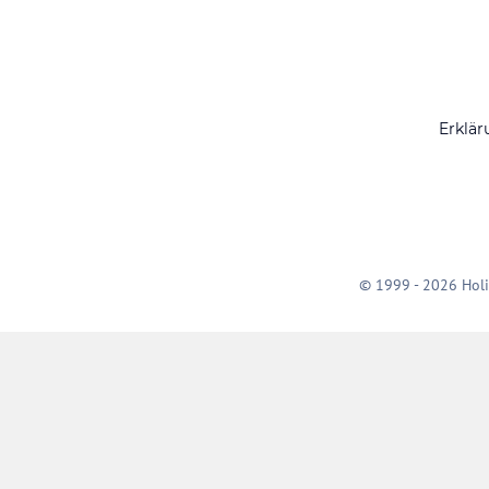
Erklär
© 1999 - 2026 Holi