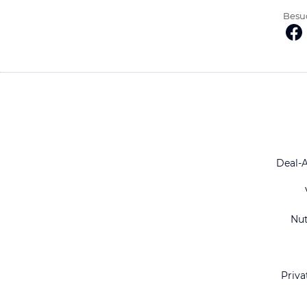
Besuc
Deal-
Nu
Priva