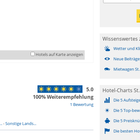
Wissenswertes z
Wetter und Kl
Hotels auf Karte anzeigen
Neue Beiträge
Mietwagen St.
5.0
Hotel-Charts St.
100% Weiterempfehlung
Die 5 Aufsteig
1 Bewertung
Die 5 Top-bew
Die 5 Preisknü
..
-
Sonstige Lands...
Die besten Ho