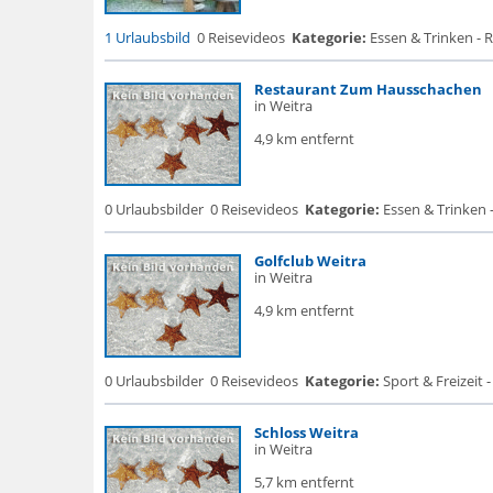
1 Urlaubsbild
0 Reisevideos
Kategorie:
Essen & Trinken - 
Restaurant Zum Hausschachen
in Weitra
4,9 km entfernt
0 Urlaubsbilder
0 Reisevideos
Kategorie:
Essen & Trinken 
Golfclub Weitra
in Weitra
4,9 km entfernt
0 Urlaubsbilder
0 Reisevideos
Kategorie:
Sport & Freizeit -
Schloss Weitra
in Weitra
5,7 km entfernt