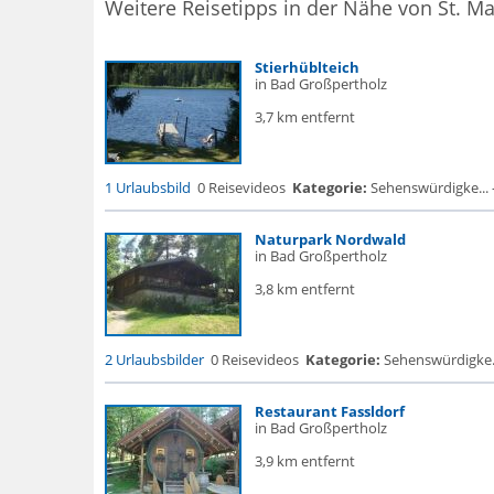
Weitere Reisetipps in der Nähe von St. Ma
Stierhüblteich
in Bad Großpertholz
3,7 km entfernt
1 Urlaubsbild
0 Reisevideos
Kategorie:
Sehenswürdigke... - F
Naturpark Nordwald
in Bad Großpertholz
3,8 km entfernt
2 Urlaubsbilder
0 Reisevideos
Kategorie:
Sehenswürdigke...
Restaurant Fassldorf
in Bad Großpertholz
3,9 km entfernt