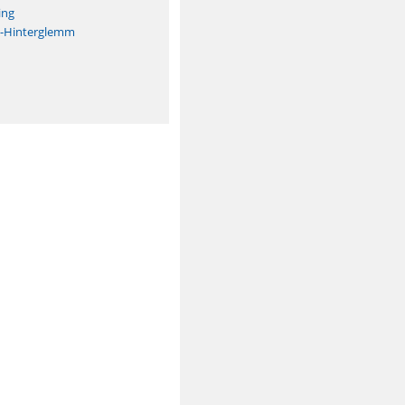
ing
h-Hinterglemm