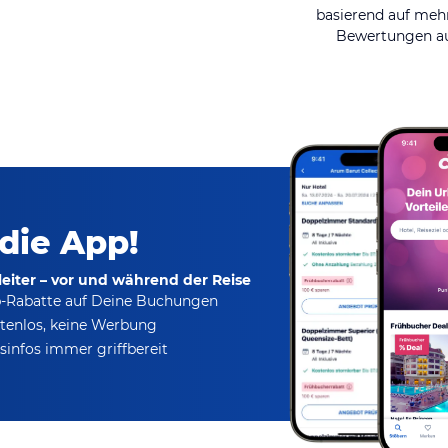
basierend auf mehr
Bewertungen au
 die App!
eiter – vor und während der Reise
p-Rabatte
auf Deine Buchungen
tenlos,
keine Werbung
infos immer griffbereit