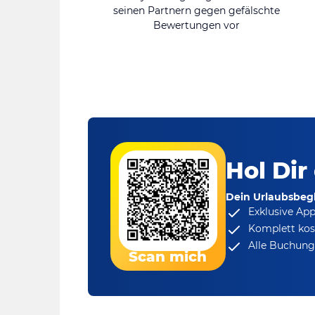
seinen Partnern gegen gefälschte
Bewertungen vor
Hol Dir
Dein Urlaubsbegl
Exklusive Ap
Komplett kos
Alle Buchungs
Scan mich