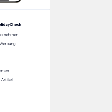
olidayCheck
ternehmen
 Werbung
hemen
 Artikel