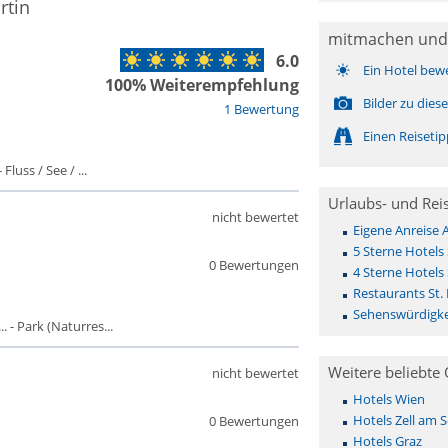
rtin
mitmachen und
6.0
Ein Hotel bew
100% Weiterempfehlung
Bilder zu die
1 Bewertung
Einen Reiseti
luss / See / ...
Urlaubs- und Rei
nicht bewertet
Eigene Anreise 
5 Sterne Hotels 
0 Bewertungen
4 Sterne Hotels 
Restaurants St.
Sehenswürdigkei
 - Park (Naturres...
Weitere beliebte 
nicht bewertet
Hotels Wien
Hotels Zell am 
0 Bewertungen
Hotels Graz