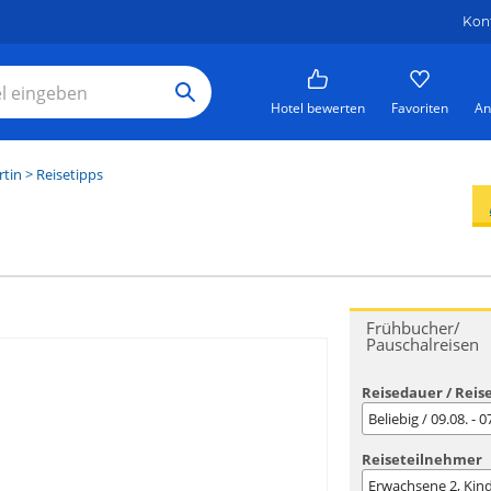
Kon
Hotel bewerten
Favoriten
An
rtin
> Reisetipps
Frühbucher/
Pauschalreisen
Reisedauer / Reis
Beliebig / 09.08. - 
Reiseteilnehmer
Erwachsene
2
, Kin