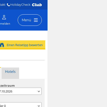
takt
HolidayCheck 
Menü
melden
Einen Reisetipp bewerten
Hotels
ezeitraum
07.10.2026
der
0