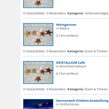
0 Urlaubsbilder
0 Reisevideos
Kategorie:
Sehenswürdigke...
Weingartner
in Weitra
5,7 km entfernt
0 Urlaubsbilder
0 Reisevideos
Kategorie:
Essen & Trinken -
KRISTALLIUM Café
in Moorbad Harbach
6,7 km entfernt
0 Urlaubsbilder
0 Reisevideos
Kategorie:
Essen & Trinken -
Sonnenwelt Erlebnis Ausstellung
in Großschönau