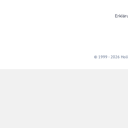
Erklär
© 1999 - 2026 Holi