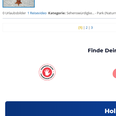
0 Urlaubsbilder
1 Reisevideo
Kategorie:
Sehenswürdigke... - Park (Naturre
[1]
|
2
|
3
Finde Dei
Hol