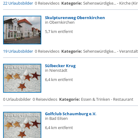
22 Urlaubsbilder
0 Reisevideos
Kategorie:
Sehenswürdigke... - Kirche (Kir
Skulpturenweg Obernkirchen
in Obernkirchen
5,7 km entfernt
19 Urlaubsbilder
0 Reisevideos
Kategorie:
Sehenswürdigke... - Veransta
Sülbecker Krug
in Nienstädt
6,4 km entfernt
0 Urlaubsbilder
0 Reisevideos
Kategorie:
Essen & Trinken - Restaurant
Golfclub Schaumburg e.V.
in Bad Eilsen
6,4 km entfernt