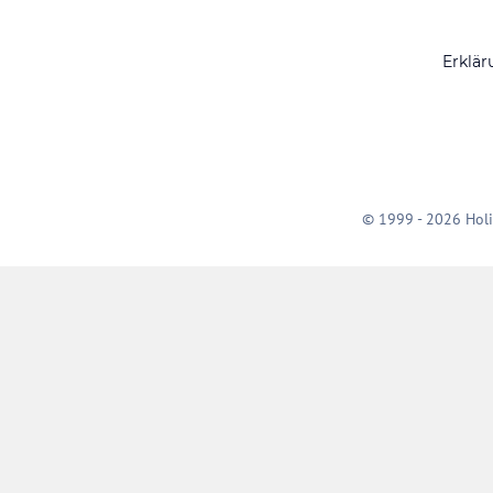
Erklär
© 1999 - 2026 Holi